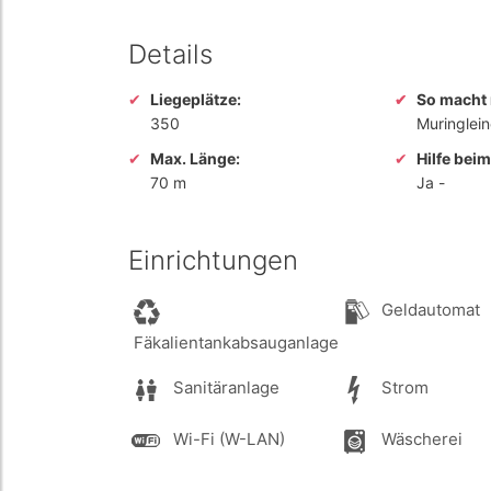
Details
Liegeplätze:
So macht 
350
Muringlei
Max. Länge:
Hilfe bei
70 m
Ja
-
Einrichtungen
Geldautomat
Fäkalientankabsauganlage
Sanitäranlage
Strom
Wi-Fi (W-LAN)
Wäscherei