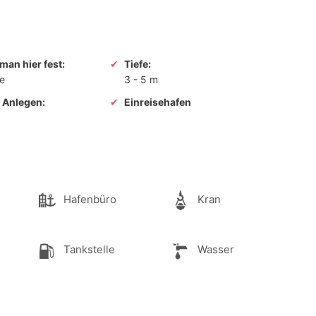
man hier fest:
Tiefe:
ne
3
-
5 m
m Anlegen:
Einreisehafen
Hafenbüro
Kran
Tankstelle
Wasser