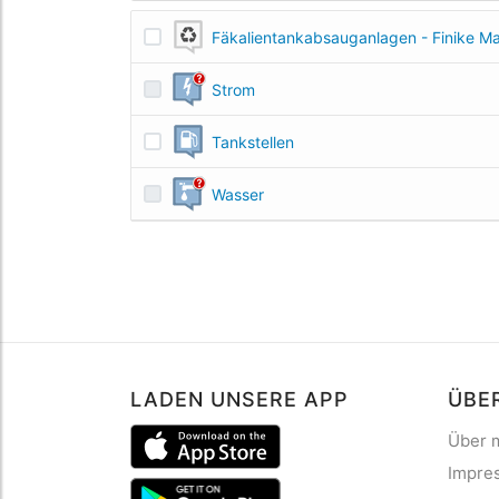
Fäkalientankabsauganlagen - Finike Ma
Strom
Tankstellen
Wasser
LADEN UNSERE APP
ÜBE
Über 
Impre