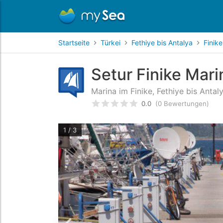
Startseite
Türkei
Fethiye bis Antalya
Finike
Setur Finike Mari
Marina im Finike, Fethiye bis Antaly
0.0
(0 Bewertungen)
bewertet
0
/5 beyogen auf
Ku
1 / 3