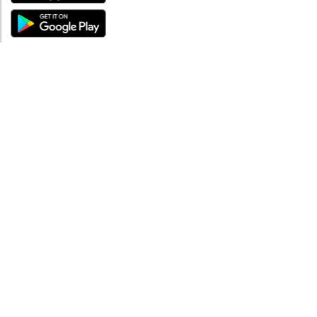
ÜBER UNS
Über mySea
Impressum
IMPRESSUM
Nutzungsbedingungen
Datenschutzbestimmungen
HILFE
Kontaktiere uns
Verhaltenskodex
FAQ