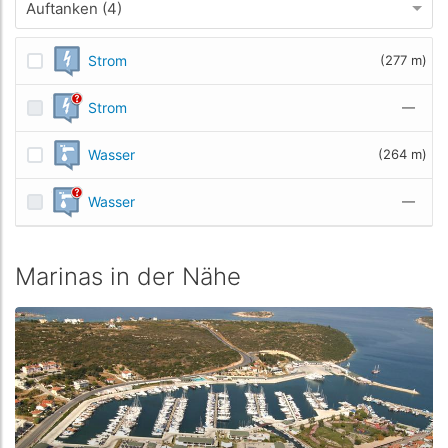
Auftanken (4)
Strom
(277 m)
Strom
—
Wasser
(264 m)
Wasser
—
Marinas in der Nähe