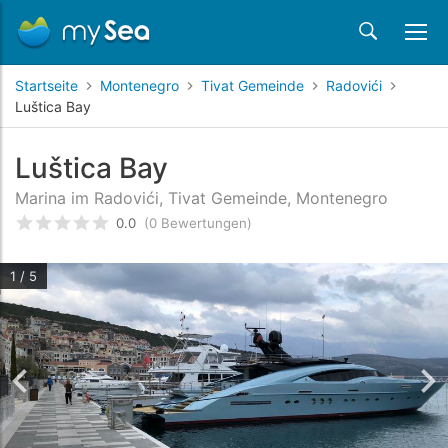
Startseite
Montenegro
Tivat Gemeinde
Radovići
Luštica Bay
Luštica Bay
Marina im Radovići, Tivat Gemeinde, Montenegro
0.0
(0 Bewertungen)
bewertet
0
/5 beyogen auf
Kundenbewertungen
1 / 5