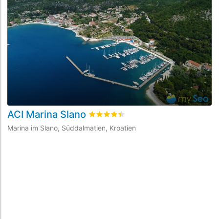
ACI Marina Slano
M
bewertet
4.4
/5 beyogen auf
9
Kunde
Marina im Slano, Süddalmatien, Kroatien
Ma