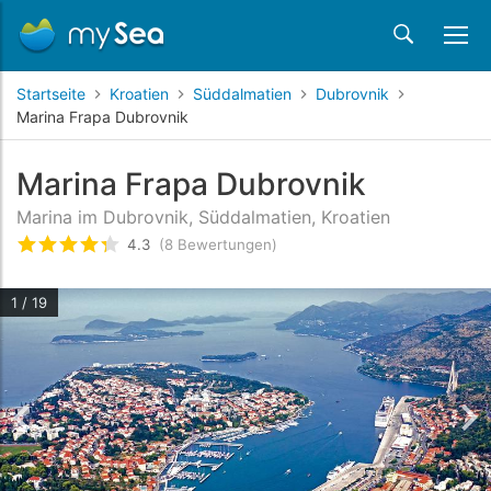
Startseite
Kroatien
Süddalmatien
Dubrovnik
Marina Frapa Dubrovnik
Marina Frapa Dubrovnik
Marina im Dubrovnik, Süddalmatien, Kroatien
4.3
(8 Bewertungen)
bewertet
4.3
/5 beyogen auf
8
Kundenbewertun
1 / 19