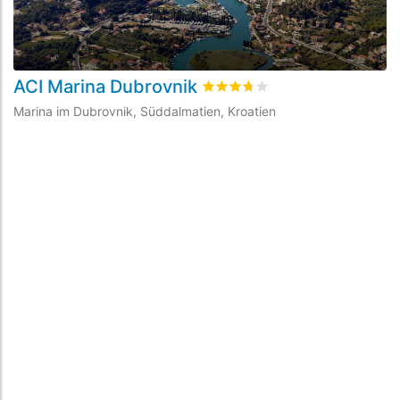
ACI Marina Dubrovnik
A
bewertet
3.7
/5 beyogen auf
9
Marina im Dubrovnik, Süddalmatien, Kroatien
Ma