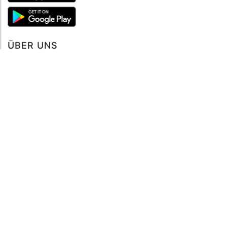
Buche jetzt
ÜBER UNS
Über mySea
Impressum
IMPRESSUM
Nutzungsbedingungen
Datenschutzbestimmungen
HILFE
Kontaktiere uns
Verhaltenskodex
FAQ