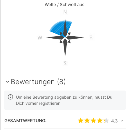
Welle / Schwell aus:
Bewertungen (8)
Um eine Bewertung abgeben zu können, musst Du
Dich vorher registrieren.
GESAMTWERTUNG:
bewertet
4.3
4.3
/5 b