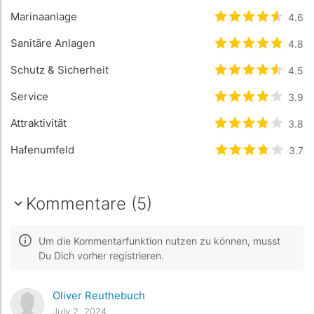
Marinaanlage
bewertet
4.6
4.6
/5
Sanitäre Anlagen
bewertet
4.8
4.8
/
Schutz & Sicherheit
bewertet
4.5
4.5
/
Service
bewertet
3.9
3.9
/
Attraktivität
bewertet
3.8
3.8
/
Hafenumfeld
bewertet
3.7
3.7
/
Kommentare (5)
Um die Kommentarfunktion nutzen zu können, musst
Du Dich vorher registrieren.
Oliver Reuthebuch
July 2, 2024