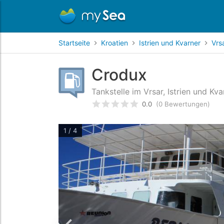
Startseite
Kroatien
Istrien und Kvarner
Vrs
Crodux
Tankstelle im Vrsar, Istrien und Kva
0.0
(0 Bewertungen)
bewertet
0
/5 beyogen auf
Ku
1 / 4