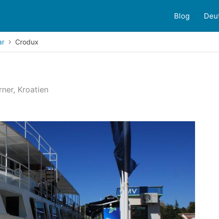
Blog
Deu
ar
Crodux
rner, Kroatien
ndenbewertungen