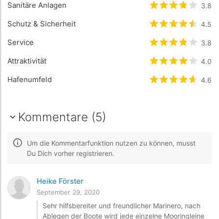
Sanitäre Anlagen
bewertet
3.8
3.8
/
Schutz & Sicherheit
bewertet
4.5
4.5
/
Service
bewertet
3.8
3.8
/
Attraktivität
bewertet
4
/5 
4.0
Hafenumfeld
bewertet
4.6
4.6
/5
Kommentare (5)
Um die Kommentarfunktion nutzen zu können, musst
Du Dich vorher registrieren.
Heike Förster
September 29, 2020
Sehr hilfsbereiter und freundlicher Marinero, nach
Ablegen der Boote wird jede einzelne Mooringleine