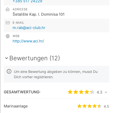
+385 517 24229
ADRESSE
Šetalište Kap. I. Dominisa 101
E-MAIL
m.rab@aci-club.hr
WEB
http://www.aci.hr/
Bewertungen (12)
Um eine Bewertung abgeben zu können, musst Du
Dich vorher registrieren.
GESAMTWERTUNG:
bewertet
4.3
4.3
/5 b
Marinaanlage
bewertet
4.5
4.5
/