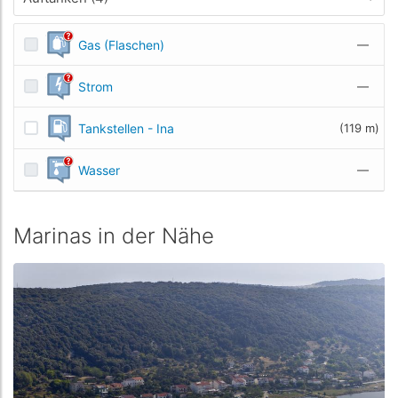
Gas (Flaschen)
—
Strom
—
Tankstellen - Ina
(119 m)
Wasser
—
Marinas in der Nähe