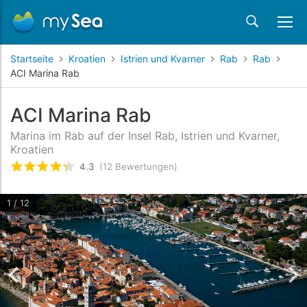
Startseite
Kroatien
Istrien und Kvarner
Rab
Rab
ACI Marina Rab
ACI Marina Rab
Marina im Rab auf der Insel Rab, Istrien und Kvarner,
Kroatien
4.3
(12 Bewertungen)
bewertet
4.3
/5 beyogen auf
12
Kundenbewertu
1 / 12