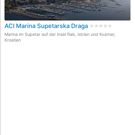
ACI Marina Supetarska Draga
bewertet
0
/5 beyog
Marina im Supetar auf der Insel Rab, Istrien und Kvarner,
Kroatien