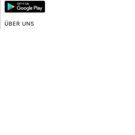
ÜBER UNS
Über mySea
Impressum
IMPRESSUM
Nutzungsbedingungen
Datenschutzbestimmungen
HILFE
Kontaktiere uns
Verhaltenskodex
FAQ