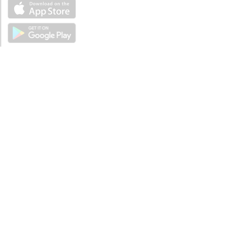
ÜBER UNS
Über mySea
Impressum
IMPRESSUM
Nutzungsbedingungen
Datenschutzbestimmungen
HILFE
Kontaktiere uns
Verhaltenskodex