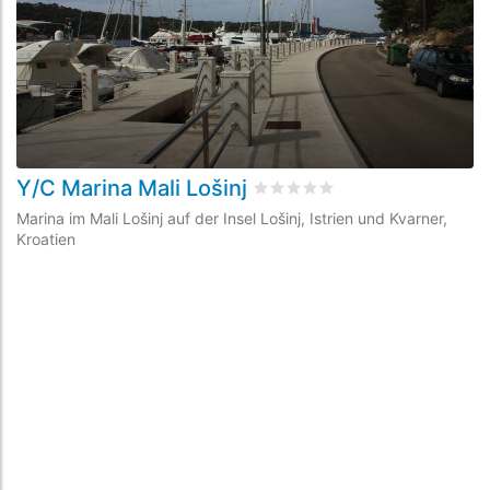
Y/C Marina Mali Lošinj
M
bewertet
0
/5 beyogen auf
0
K
Marina im Mali Lošinj auf der Insel Lošinj, Istrien und Kvarner,
Ma
Kroatien
Kr