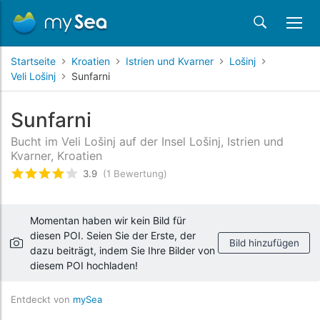
Startseite
Kroatien
Istrien und Kvarner
Lošinj
Veli Lošinj
Sunfarni
Sunfarni
Bucht im Veli Lošinj auf der Insel Lošinj, Istrien und
Kvarner, Kroatien
3.9
(1 Bewertung)
bewertet
3.9
/5 beyogen auf
1
Kundenbewertun
Momentan haben wir kein Bild für
diesen POI. Seien Sie der Erste, der
Bild hinzufügen
dazu beiträgt, indem Sie Ihre Bilder von
diesem POI hochladen!
Entdeckt von
mySea