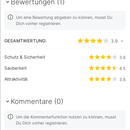
Bewertungen (1)
Um eine Bewertung abgeben zu können, musst Du
Dich vorher registrieren.
GESAMTWERTUNG:
bewertet
3.9
3.9
/5 
Schutz & Sicherheit
bewertet
3.8
3.8
/
Sauberkeit
bewertet
4.5
4.5
/
Attraktivität
bewertet
3.8
3.8
/
Kommentare (0)
Um die Kommentarfunktion nutzen zu können, musst
Du Dich vorher registrieren.