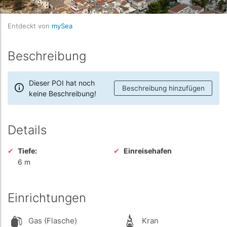
Entdeckt von
mySea
Beschreibung
Dieser POI hat noch
Beschreibung hinzufügen
keine Beschreibung!
Details
Tiefe:
Einreisehafen
6 m
Einrichtungen
Gas (Flasche)
Kran