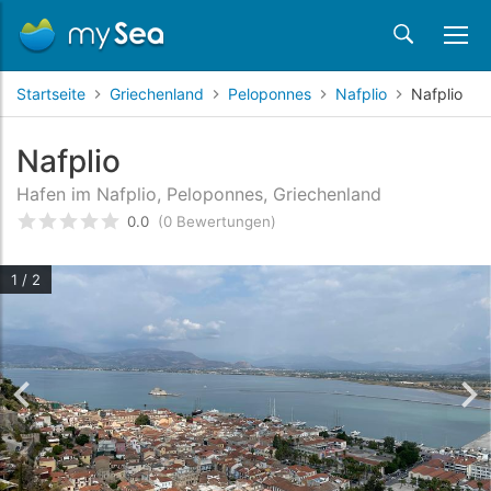
Startseite
Griechenland
Peloponnes
Nafplio
Nafplio
Nafplio
Hafen im Nafplio, Peloponnes, Griechenland
0.0
(0 Bewertungen)
bewertet
0
/5 beyogen auf
Kundenbewertungen
1 / 2