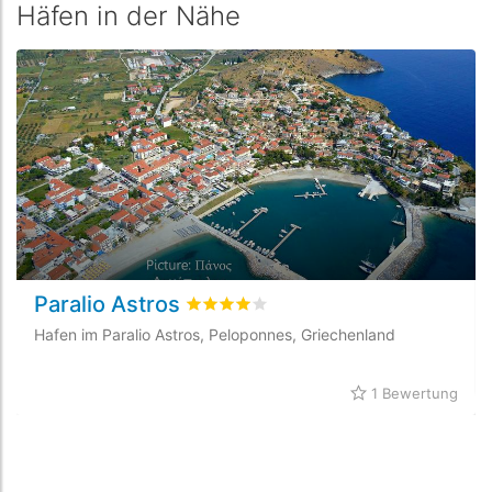
Häfen in der Nähe
Paralio Astros
bewertet
3.9
/5 beyogen auf
1
Kundenb
Hafen im Paralio Astros, Peloponnes, Griechenland
1 Bewertung