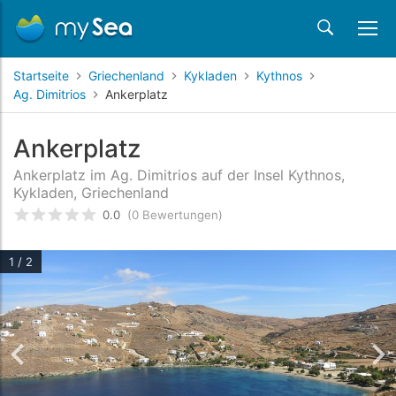
Startseite
Griechenland
Kykladen
Kythnos
Ag. Dimitrios
Ankerplatz
Ankerplatz
Ankerplatz im Ag. Dimitrios auf der Insel Kythnos,
Kykladen, Griechenland
0.0
(0 Bewertungen)
bewertet
0
/5 beyogen auf
Kundenbewertungen
1 / 2