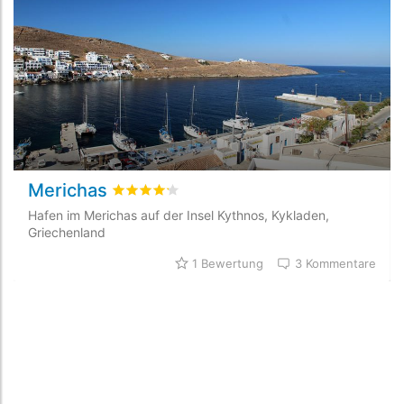
Merichas
bewertet
4.2
/5 beyogen auf
1
Kundenbewert
Hafen im Merichas auf der Insel Kythnos, Kykladen,
Griechenland
1 Bewertung
3 Kommentare