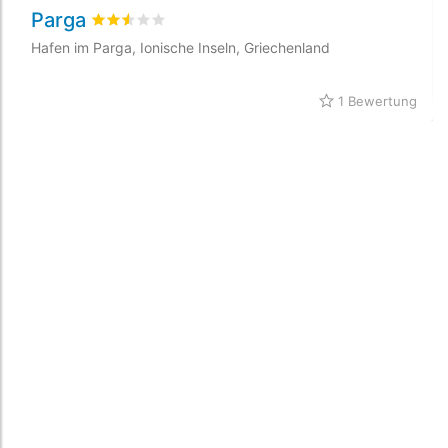
Parga
bewertet
2.5
/5 beyogen auf
1
Kundenbewertung
Hafen im Parga, Ionische Inseln, Griechenland
1 Bewertung