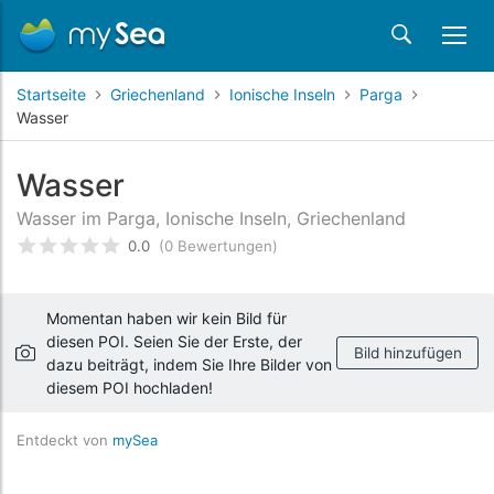
Startseite
Griechenland
Ionische Inseln
Parga
Wasser
Wasser
Wasser im Parga, Ionische Inseln, Griechenland
0.0
(0 Bewertungen)
bewertet
0
/5 beyogen auf
Kundenbewertungen
Momentan haben wir kein Bild für
diesen POI. Seien Sie der Erste, der
Bild hinzufügen
dazu beiträgt, indem Sie Ihre Bilder von
diesem POI hochladen!
Entdeckt von
mySea