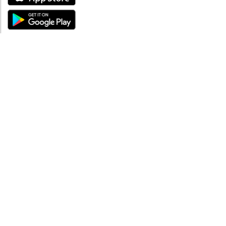
ÜBER UNS
Über mySea
Impressum
IMPRESSUM
Nutzungsbedingungen
Datenschutzbestimmungen
HILFE
Kontaktiere uns
Verhaltenskodex
FAQ