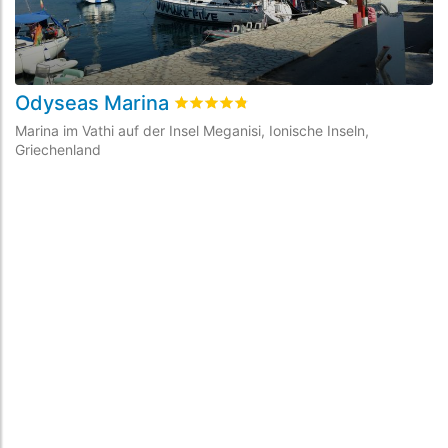
Odyseas Marina
L
bewertet
4.8
/5 beyogen auf
6
Kunden
Marina im Vathi auf der Insel Meganisi, Ionische Inseln,
Ma
Griechenland
Gr