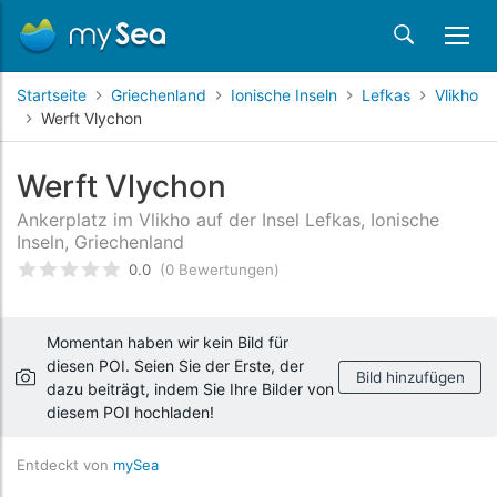
Startseite
Griechenland
Ionische Inseln
Lefkas
Vlikho
Werft Vlychon
Werft Vlychon
Ankerplatz im Vlikho auf der Insel Lefkas, Ionische
Inseln, Griechenland
0.0
(0 Bewertungen)
bewertet
0
/5 beyogen auf
Kundenbewertungen
Momentan haben wir kein Bild für
diesen POI. Seien Sie der Erste, der
Bild hinzufügen
dazu beiträgt, indem Sie Ihre Bilder von
diesem POI hochladen!
Entdeckt von
mySea