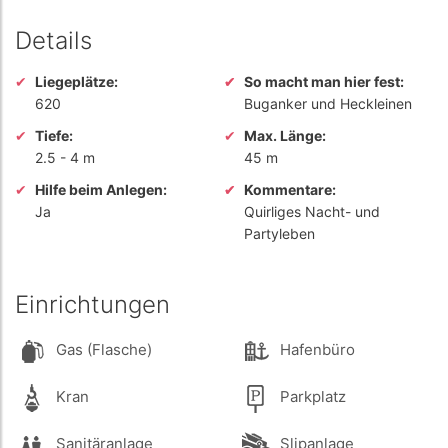
Details
Liegeplätze:
So macht man hier fest:
620
Buganker und Heckleinen
Tiefe:
Max. Länge:
2.5
-
4 m
45 m
Hilfe beim Anlegen:
Kommentare:
Ja
Quirliges Nacht- und
Partyleben
Einrichtungen
Gas (Flasche)
Hafenbüro
Kran
Parkplatz
Sanitäranlage
Slipanlage