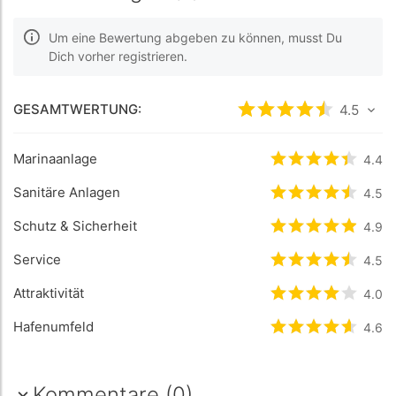
Um eine Bewertung abgeben zu können, musst Du
Dich vorher registrieren.
GESAMTWERTUNG:
bewertet
4.5
4.5
/5 
Marinaanlage
bewertet
4.4
4.4
/
Sanitäre Anlagen
bewertet
4.5
4.5
/
Schutz & Sicherheit
bewertet
4.9
4.9
/
Service
bewertet
4.5
4.5
/
Attraktivität
bewertet
4
/5 
4.0
Hafenumfeld
bewertet
4.6
4.6
/5
Kommentare (0)