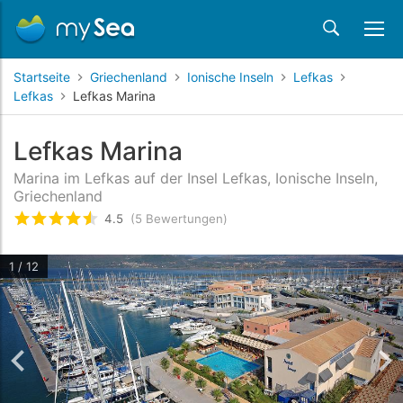
Startseite
Griechenland
Ionische Inseln
Lefkas
Lefkas
Lefkas Marina
Lefkas Marina
Marina im Lefkas auf der Insel Lefkas, Ionische Inseln,
Griechenland
4.5
(5 Bewertungen)
bewertet
4.5
/5 beyogen auf
5
Kundenbewertun
1 / 12