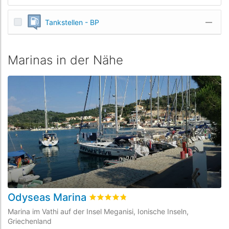
Tankstellen - BP
—
Marinas in der Nähe
Odyseas Marina
L
bewertet
4.8
/5 beyogen auf
6
Kunden
Marina im Vathi auf der Insel Meganisi, Ionische Inseln,
Ma
Griechenland
Gr