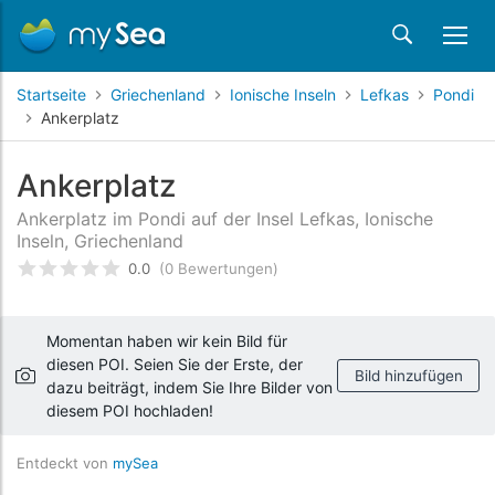
Startseite
Griechenland
Ionische Inseln
Lefkas
Pondi
Ankerplatz
Ankerplatz
Ankerplatz im Pondi auf der Insel Lefkas, Ionische
Inseln, Griechenland
0.0
(0 Bewertungen)
bewertet
0
/5 beyogen auf
Kundenbewertungen
Momentan haben wir kein Bild für
diesen POI. Seien Sie der Erste, der
Bild hinzufügen
dazu beiträgt, indem Sie Ihre Bilder von
diesem POI hochladen!
Entdeckt von
mySea