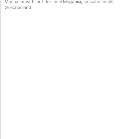
Marina im Vathi auf der Insel Meganisi, Ionische Inseln,
Ma
Griechenland
Gr