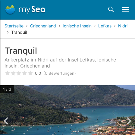
Startseite
Griechenland
Ionische Inseln
Lefkas
Nidri
Tranquil
Tranquil
Ankerplatz im Nidri auf der Insel Lefkas, Ionische
Inseln, Griechenland
0.0
(0 Bewertungen)
bewertet
0
/5 beyogen auf
Kundenbewertungen
1 / 3