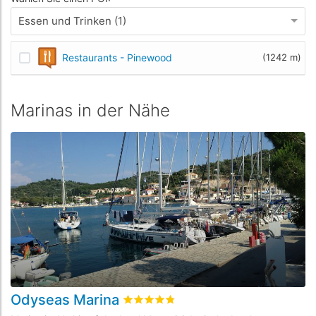
Essen und Trinken (1)
Restaurants - Pinewood
(1242 m)
Marinas in der Nähe
Odyseas Marina
L
bewertet
4.8
/5 beyogen auf
6
Kunden