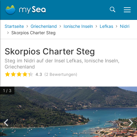
Startseite
Griechenland
Ionische Inseln
Lefkas
Nidri
Skorpios Charter Steg
Skorpios Charter Steg
Steg im Nidri auf der Insel Lefkas, Ionische Inseln,
Griechenland
4.3
(2 Bewertungen)
bewertet
4.3
/5 beyogen auf
2
Kundenbewertun
1 / 3