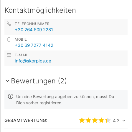
Kontaktmöglichkeiten
TELEFONNUMMER
+30 264 509 2281
MOBIL
+30 69 7277 4142
E-MAIL
info@skorpios.de
Bewertungen (2)
Um eine Bewertung abgeben zu können, musst Du
Dich vorher registrieren.
GESAMTWERTUNG:
bewertet
4.3
4.3
/5 b