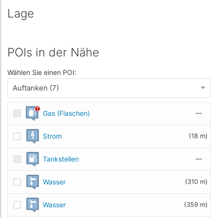
Lage
POIs in der Nähe
Wählen Sie einen POI:
Auftanken (7)
Gas (Flaschen)
—
Strom
(18 m)
Tankstellen
—
Wasser
(310 m)
Wasser
(359 m)