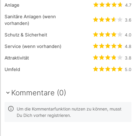
Anlage
bewertet
4.7
4.7
/
Sanitäre Anlagen (wenn
bewertet
3.6
3.6
/
vorhanden)
Schutz & Sicherheit
bewertet
4
/5 
4.0
Service (wenn vorhanden)
bewertet
4.8
4.8
/
Attraktivität
bewertet
3.8
3.8
/
Umfeld
bewertet
5
/5 
5.0
Kommentare (0)
Um die Kommentarfunktion nutzen zu können, musst
Du Dich vorher registrieren.