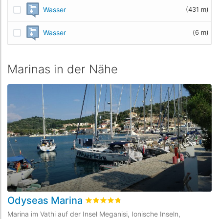
Wasser
(431 m)
Wasser
(6 m)
Marinas in der Nähe
Odyseas Marina
L
bewertet
4.8
/5 beyogen auf
6
Kunden
Marina im Vathi auf der Insel Meganisi, Ionische Inseln,
Ma