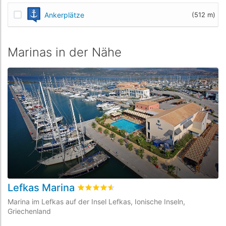
Ankerplätze
(512 m)
Marinas in der Nähe
Lefkas Marina
V
bewertet
4.5
/5 beyogen auf
5
Kundenbe
Marina im Lefkas auf der Insel Lefkas, Ionische Inseln,
Ma
Griechenland