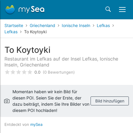
Startseite
Griechenland
Ionische Inseln
Lefkas
Lefkas
To Koytoyki
To Koytoyki
Restaurant im Lefkas auf der Insel Lefkas, Ionische
Inseln, Griechenland
0.0
(0 Bewertungen)
bewertet
0
/5 beyogen auf
Kundenbewertungen
Momentan haben wir kein Bild für
diesen POI. Seien Sie der Erste, der
Bild hinzufügen
dazu beiträgt, indem Sie Ihre Bilder von
diesem POI hochladen!
Entdeckt von
mySea