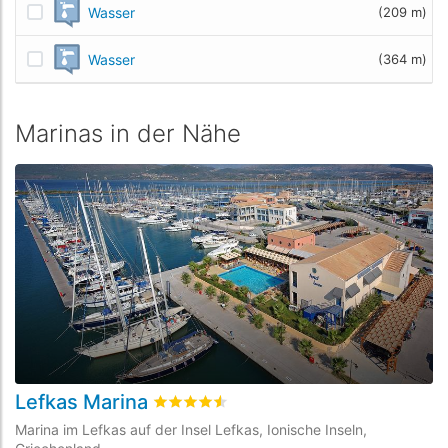
Wasser
(209 m)
Wasser
(364 m)
Marinas in der Nähe
Lefkas Marina
C
bewertet
4.5
/5 beyogen auf
5
Kundenbe
Marina im Lefkas auf der Insel Lefkas, Ionische Inseln,
Ma