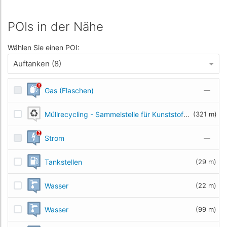
POIs in der Nähe
Wählen Sie einen POI:
Auftanken (8)
Gas (Flaschen)
—
Müllrecycling - Sammelstelle für Kunststoff- und Metallmüll
(321 m)
Strom
—
Tankstellen
(29 m)
Wasser
(22 m)
Wasser
(99 m)