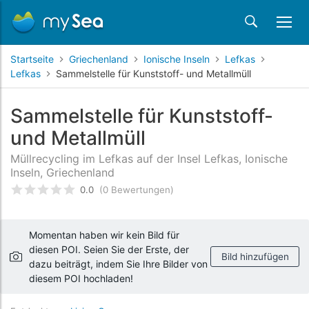
Startseite
Griechenland
Ionische Inseln
Lefkas
Lefkas
Sammelstelle für Kunststoff- und Metallmüll
Sammelstelle für Kunststoff-
und Metallmüll
Müllrecycling im Lefkas auf der Insel Lefkas, Ionische
Inseln, Griechenland
0.0
(0 Bewertungen)
bewertet
0
/5 beyogen auf
Kundenbewertungen
Momentan haben wir kein Bild für
diesen POI. Seien Sie der Erste, der
Bild hinzufügen
dazu beiträgt, indem Sie Ihre Bilder von
diesem POI hochladen!