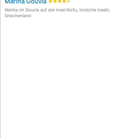
Marina Gouvia
bewertet
4.3
/5 beyogen auf
3
Kundenbe
Marina im Gouvia auf der Insel Korfu, Ionische Inseln,
Griechenland