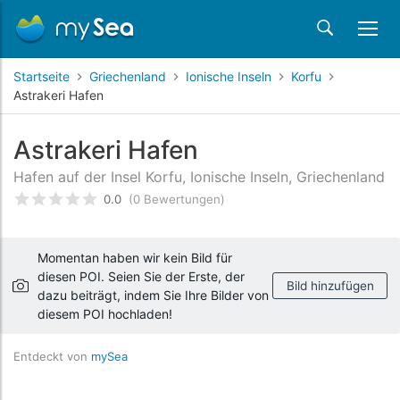
Startseite
Griechenland
Ionische Inseln
Korfu
Astrakeri Hafen
Astrakeri Hafen
Hafen auf der Insel Korfu, Ionische Inseln, Griechenland
0.0
(0 Bewertungen)
bewertet
0
/5 beyogen auf
Kundenbewertungen
Momentan haben wir kein Bild für
diesen POI. Seien Sie der Erste, der
Bild hinzufügen
dazu beiträgt, indem Sie Ihre Bilder von
diesem POI hochladen!
Entdeckt von
mySea