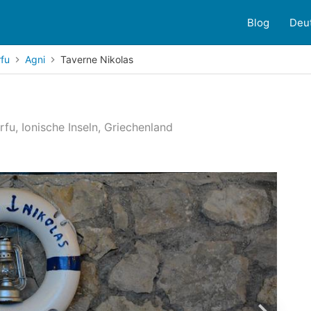
Blog
Deu
rfu
Agni
Taverne Nikolas
rfu, Ionische Inseln, Griechenland
1
Kundenbewertungen