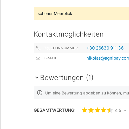
schöner Meerblick
Kontaktmöglichkeiten
+30 26630 911 36
TELEFONNUMMER
nikolas@agnibay.co
E-MAIL
Bewertungen (1)
Um eine Bewertung abgeben zu können, muss
GESAMTWERTUNG:
bewertet
4.5
4.5
/5