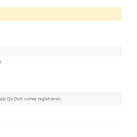
m
t Du Dich vorher registrieren.
 beyogen auf
1
Kundenbewertungen