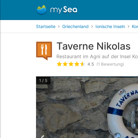
Startseite
Griechenland
Ionische Inseln
Ko
Taverne Nikolas
Restaurant im Agni auf der Insel Ko
4.5
(1 Bewertung)
bewertet
4.5
/5 beyogen auf
1 / 5