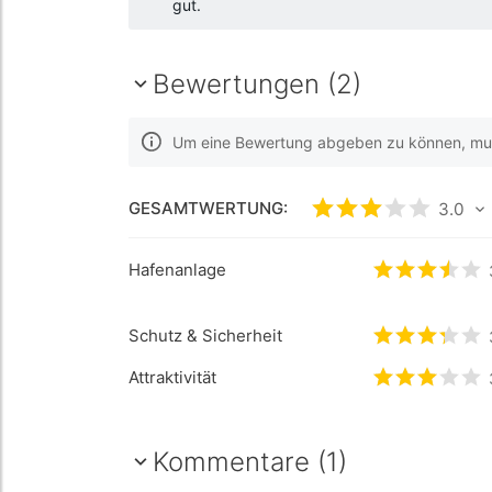
gut.
Bewertungen (2)
Um eine Bewertung abgeben zu können, muss
GESAMTWERTUNG:
bewertet
3
/5 b
3.0
Hafenanlage
bewertet
3
Schutz & Sicherheit
bewertet
3
Attraktivität
bewertet
3
Kommentare (1)