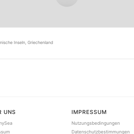
f
0
Kundenbewertungen
onische Inseln, Griechenland
R UNS
IMPRESSUM
mySea
Nutzungsbedingungen
ssum
Datenschutzbestimmungen