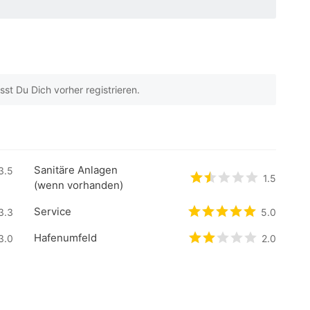
t Du Dich vorher registrieren.
eyogen auf
2
Kundenbewertungen
Sanitäre Anlagen
.5
3.5
/5 beyogen auf
0
Kundenbewertungen
bewertet
1.5
1.5
/5 be
(wenn vorhanden)
Service
.3
3.3
/5 beyogen auf
0
Kundenbewertungen
bewertet
5
/5 bey
5.0
Hafenumfeld
/5 beyogen auf
3.0
0
Kundenbewertungen
bewertet
2
/5 bey
2.0