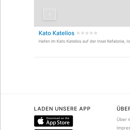
Kato Katelios
bewertet
0
/5 beyogen au
Hafen im Kato Katelios auf der Insel Kefalonia, I
LADEN UNSERE APP
ÜBE
Über 
Impre