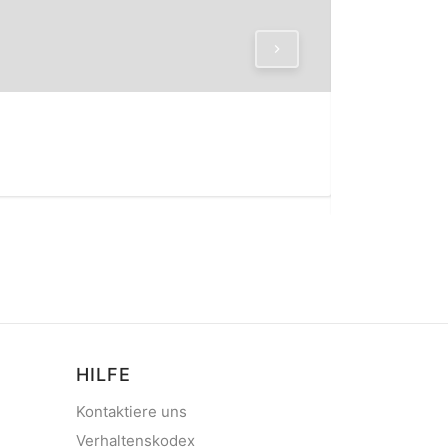
BUCHBAR
Sami
bewer
Hafen im Sami a
HILFE
Kontaktiere uns
Verhaltenskodex