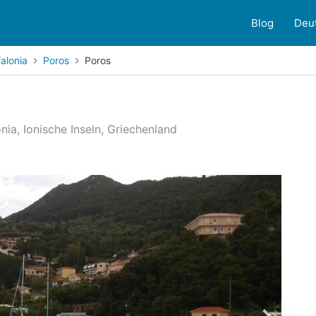
Blog
Deu
alonia
Poros
Poros
nia, Ionische Inseln, Griechenland
undenbewertungen