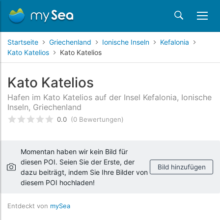
Startseite
Griechenland
Ionische Inseln
Kefalonia
Kato Katelios
Kato Katelios
Kato Katelios
Hafen im Kato Katelios auf der Insel Kefalonia, Ionische
Inseln, Griechenland
0.0
(0 Bewertungen)
bewertet
0
/5 beyogen auf
Kundenbewertungen
Momentan haben wir kein Bild für
diesen POI. Seien Sie der Erste, der
Bild hinzufügen
dazu beiträgt, indem Sie Ihre Bilder von
diesem POI hochladen!
Entdeckt von
mySea