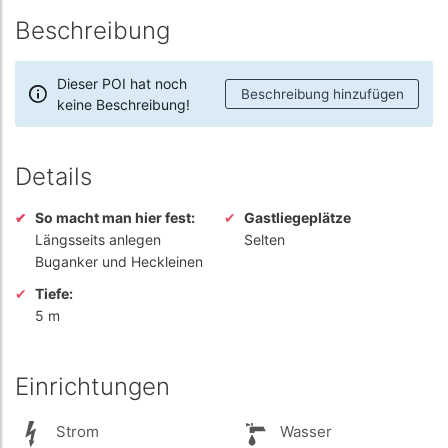
Beschreibung
Dieser POI hat noch
Beschreibung hinzufügen
keine Beschreibung!
Details
So macht man hier fest:
Gastliegeplätze
Längsseits anlegen
Selten
Buganker und Heckleinen
Tiefe:
5 m
Einrichtungen
Strom
Wasser