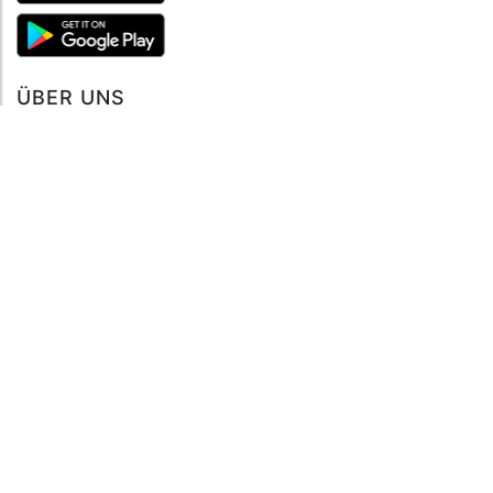
ÜBER UNS
Über mySea
Impressum
IMPRESSUM
Nutzungsbedingungen
Datenschutzbestimmungen
HILFE
Kontaktiere uns
Verhaltenskodex
FAQ