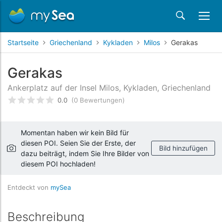
Startseite
Griechenland
Kykladen
Milos
Gerakas
Gerakas
Ankerplatz auf der Insel Milos, Kykladen, Griechenland
0.0
(0 Bewertungen)
bewertet
0
/5 beyogen auf
Kundenbewertungen
Momentan haben wir kein Bild für
diesen POI. Seien Sie der Erste, der
Bild hinzufügen
dazu beiträgt, indem Sie Ihre Bilder von
diesem POI hochladen!
Entdeckt von
mySea
Beschreibung