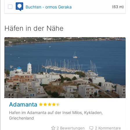
Buchten - ormos Geraka
(63 m)
Häfen in der Nähe
Adamanta
bewertet
4.4
/5 beyogen auf
2
Kundenbewe
Hafen im Adamanta auf der Insel Milos, Kykladen,
Griechenland
2 Bewertungen
2 Kommentare