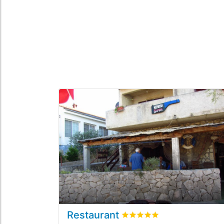
Restaurant
bewertet
4.9
/5 beyogen au