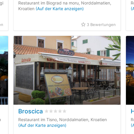
gi
Restaurant im Biograd na moru, Norddalmatien,
R
Kroatien
(Auf der Karte anzeigen)
(
en
3 Bewertungen
Broscica
enbewertungen
bewertet
0
/5 beyogen auf
0
Kundenbewe
n
Restaurant im Tisno, Norddalmatien, Kroatien
R
(Auf der Karte anzeigen)
(