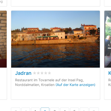
ng
Jadran
K
bewertet
0
/5 beyogen auf
0
Kundenbewert
ungen
Restaurant im Tovarnele auf der Insel Pag,
R
Norddalmatien, Kroatien
(Auf der Karte anzeigen)
K