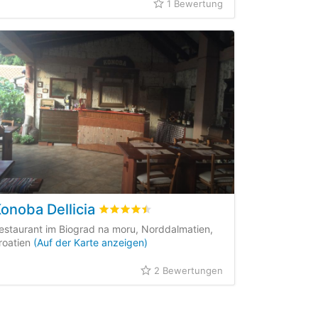
1 Bewertung
onoba Dellicia
ungen
bewertet
4.5
/5 beyogen auf
2
Kundenbewe
estaurant im Biograd na moru, Norddalmatien,
roatien
(Auf der Karte anzeigen)
2 Bewertungen