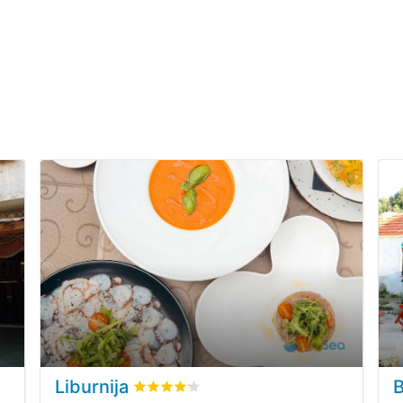
Liburnija
B
f
2
Kundenbewertungen
bewertet
4.2
/5 beyogen auf
3
Kundenbew