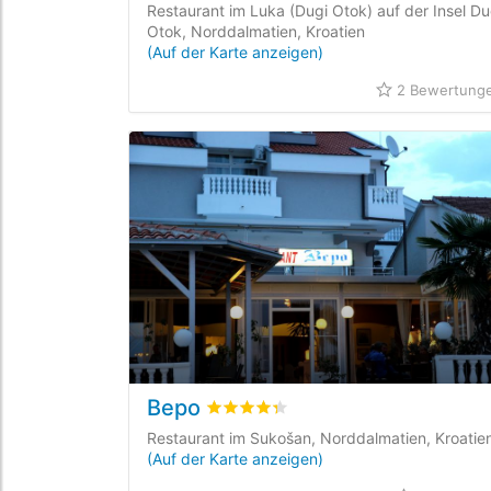
Restaurant im Luka (Dugi Otok) auf der Insel Du
Otok, Norddalmatien, Kroatien
(Auf der Karte anzeigen)
2 Bewertung
Bepo
bewertet
4.3
/5 beyogen auf
1
Kund
Restaurant im Sukošan, Norddalmatien, Kroatie
(Auf der Karte anzeigen)