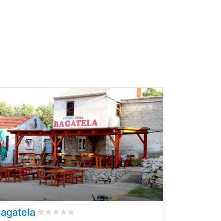
agatela
ertungen
bewertet
0
/5 beyogen auf
0
Kundenbewertungen