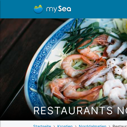
RESTAURANTS N
Startseite
Kroatien
Norddalmatien
Restaur