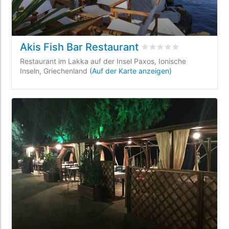
Akis Fish Bar Restaurant
bewertet
0
/5 beyogen 
Restaurant im Lakka auf der Insel Paxos, Ionische
Inseln, Griechenland
(Auf der Karte anzeigen)