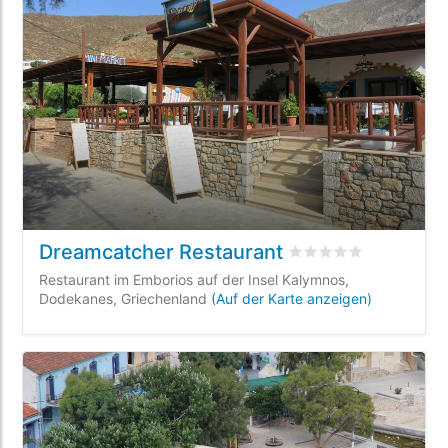
Dreamcatcher Restaurant
bewertet
0
/5 beyoge
Restaurant im Emborios auf der Insel Kalymnos,
Dodekanes, Griechenland
(Auf der Karte anzeigen)