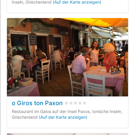
Inseln, Griechenland
(Auf der Karte anzeigen)
o Giros ton Paxon
bewertet
0
/5 beyogen auf
0
Kun
Restaurant im Gaios auf der Insel Paxos, Ionische Inseln,
Griechenland
(Auf der Karte anzeigen)