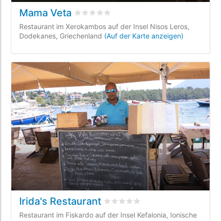
Mama Veta
bewertet
0
/5 beyogen auf
0
Kundenbewe
Restaurant im Xerokambos auf der Insel Nisos Leros,
Dodekanes, Griechenland
(Auf der Karte anzeigen)
Irida's Restaurant
bewertet
0
/5 beyogen auf
0
Kun
Restaurant im Fiskardo auf der Insel Kefalonia, Ionische