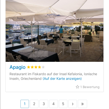
Apagio
bewertet
3.8
/5 beyogen auf
1
Kundenbewertu
Restaurant im Fiskardo auf der Insel Kefalonia, Ionische
Inseln, Griechenland
(Auf der Karte anzeigen)
1 Bewertung
›
»
1
2
3
4
5