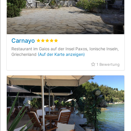
Carnayo
bewertet
5
/5 beyogen auf
1
Kundenbewertu
Restaurant im Gaios auf der Insel Paxos, Ionische Inseln,
Griechenland
(Auf der Karte anzeigen)
1 Bewertung