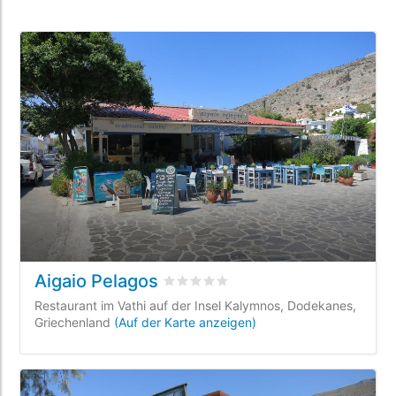
Aigaio Pelagos
bewertet
0
/5 beyogen auf
0
Kunden
Restaurant im Vathi auf der Insel Kalymnos, Dodekanes,
Griechenland
(Auf der Karte anzeigen)