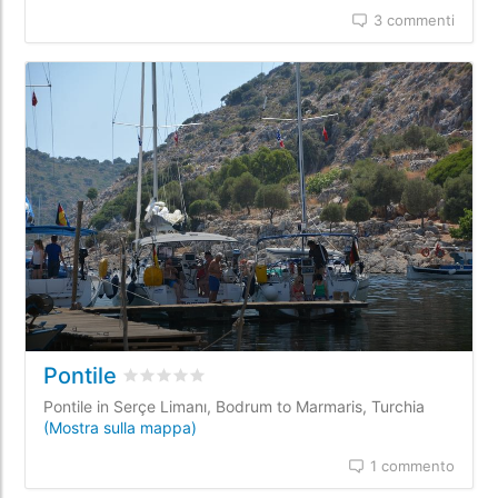
3 commenti
Pontile
Valutato
0
/5 basata su
0
recensioni dei clienti
Pontile in Serçe Limanı, Bodrum to Marmaris, Turchia
(Mostra sulla mappa)
1 commento