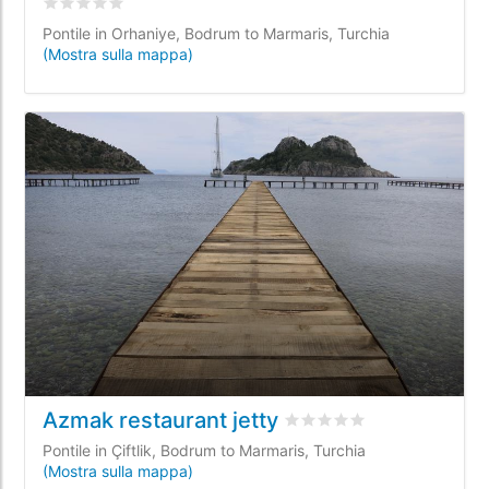
Valutato
0
/5 basata su
0
recensioni dei clienti
Pontile in Orhaniye, Bodrum to Marmaris, Turchia
(Mostra sulla mappa)
Azmak restaurant jetty
Valutato
0
/5 basata su
0
r
Pontile in Çiftlik, Bodrum to Marmaris, Turchia
(Mostra sulla mappa)