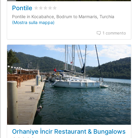
Pontile
Valutato
0
/5 basata su
0
recensioni dei clienti
Pontile in Kocabahce, Bodrum to Marmaris, Turchia
(Mostra sulla mappa)
1 commento
Orhaniye İncir Restaurant & Bungalows