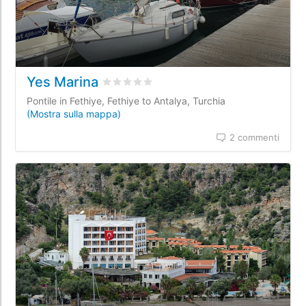
Yes Marina
Valutato
0
/5 basata su
0
recensioni dei c
Pontile in Fethiye, Fethiye to Antalya, Turchia
(Mostra sulla mappa)
2 commenti