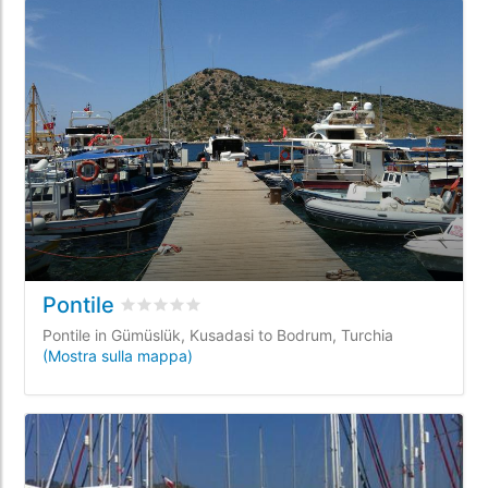
Pontile
Valutato
0
/5 basata su
0
recensioni dei clienti
Pontile in Gümüslük, Kusadasi to Bodrum, Turchia
(Mostra sulla mappa)