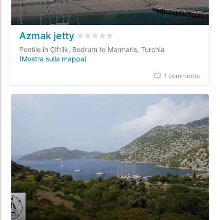
Azmak jetty
Valutato
0
/5 basata su
0
recensioni dei 
Pontile in Çiftlik, Bodrum to Marmaris, Turchia
(Mostra sulla mappa)
1 commento