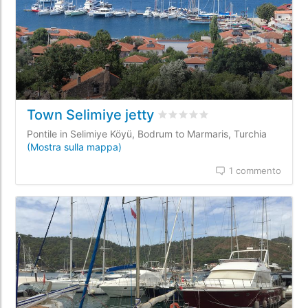
Town Selimiye jetty
Valutato
0
/5 basata su
0
recen
Pontile in Selimiye Köyü, Bodrum to Marmaris, Turchia
(Mostra sulla mappa)
1 commento