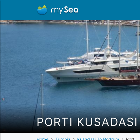
PORTI KUSADAS
Home
Turchia
Kusadasi To Bodrum
Porti