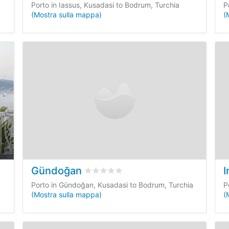
Porto in Iassus, Kusadasi to Bodrum, Turchia
P
(Mostra sulla mappa)
(
Gündoğan
I
sioni dei clienti
Valutato
0
/5 basata su
0
recensioni dei
Porto in Gündoğan, Kusadasi to Bodrum, Turchia
P
(Mostra sulla mappa)
(