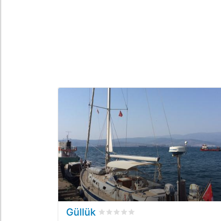
Güllük
Valutato
0
/5 basata su
0
recension