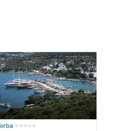
Torba
nti
Valutato
0
/5 basata su
0
recensioni dei clienti