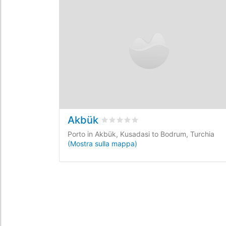
Akbük
Valutato
0
/5 basata su
0
recension
Porto in Akbük, Kusadasi to Bodrum, Turchia
(Mostra sulla mappa)