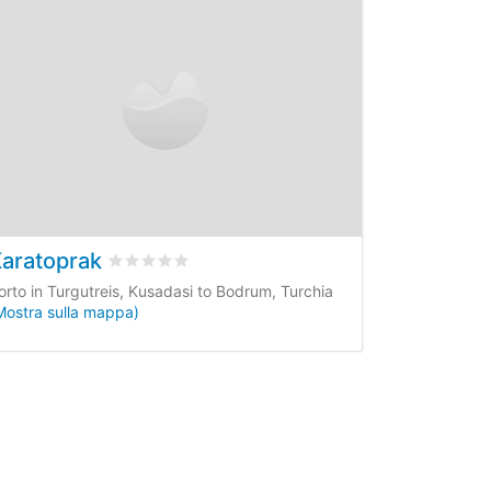
aratoprak
ienti
Valutato
0
/5 basata su
0
recensioni dei clienti
orto in Turgutreis, Kusadasi to Bodrum, Turchia
Mostra sulla mappa)