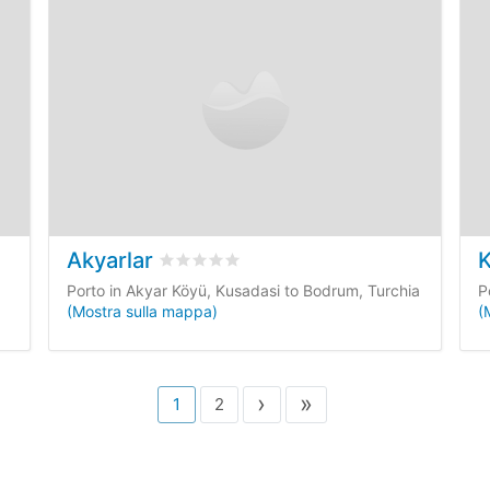
Akyarlar
K
i dei clienti
Valutato
0
/5 basata su
0
recensioni dei cl
Porto in Akyar Köyü, Kusadasi to Bodrum, Turchia
P
(Mostra sulla mappa)
(
›
»
1
2