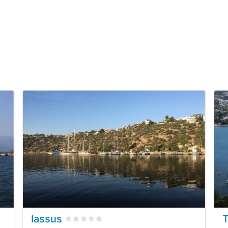
Iassus
i dei clienti
Valutato
0
/5 basata su
0
recensioni dei clie