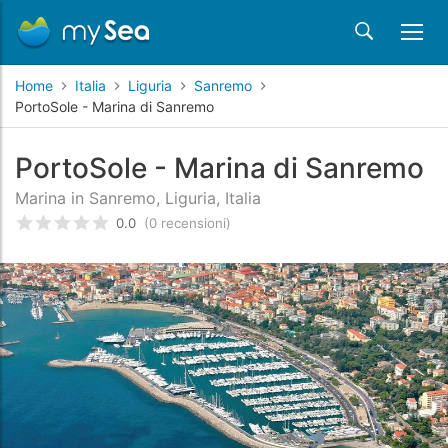
Home
Italia
Liguria
Sanremo
PortoSole - Marina di Sanremo
PortoSole - Marina di Sanremo
Marina in Sanremo, Liguria, Italia
0.0
(0 recensioni)
Valutato
0
/5 basata su
recensioni dei clienti