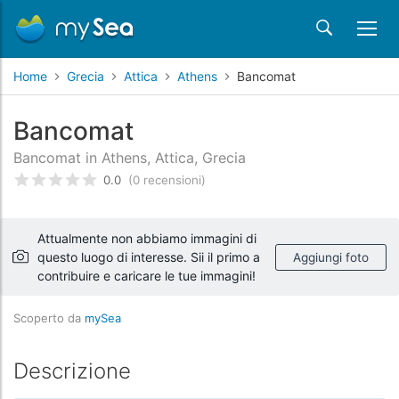
Home
Grecia
Attica
Athens
Bancomat
Bancomat
Bancomat in Athens, Attica, Grecia
0.0
(0 recensioni)
Valutato
0
/5 basata su
recensioni dei clienti
Attualmente non abbiamo immagini di
questo luogo di interesse. Sii il primo a
Aggiungi foto
contribuire e caricare le tue immagini!
Scoperto da
mySea
Descrizione