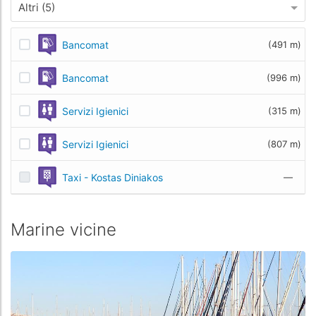
Altri (5)
Bancomat
(491 m)
Bancomat
(996 m)
Servizi Igienici
(315 m)
Servizi Igienici
(807 m)
Taxi - Kostas Diniakos
—
Marine vicine