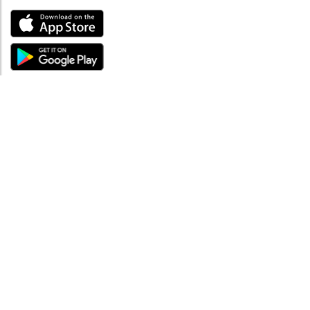
ABOUT
Tutto su MySea
Informazioni legali
NOTE LEGALI
Termini e condizioni
Informativa sulla privacy
SUPPORTO
Contattaci
Codice di condotta