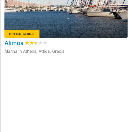
PRENOTABILE
Alimos
F
Valutato
2.5
/5 basata su
7
recensioni dei clienti
Marina in Athens, Attica, Grecia
Ma