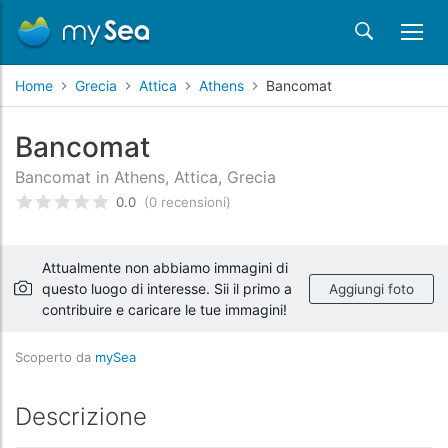
Home
Grecia
Attica
Athens
Bancomat
Bancomat
Bancomat in Athens, Attica, Grecia
0.0
(0 recensioni)
Valutato
0
/5 basata su
recensioni dei clienti
Attualmente non abbiamo immagini di
questo luogo di interesse. Sii il primo a
Aggiungi foto
contribuire e caricare le tue immagini!
Scoperto da
mySea
Descrizione