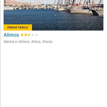
PRENOTABILE
Alimos
F
Valutato
2.5
/5 basata su
7
recensioni dei clienti
Marina in Athens, Attica, Grecia
Ma