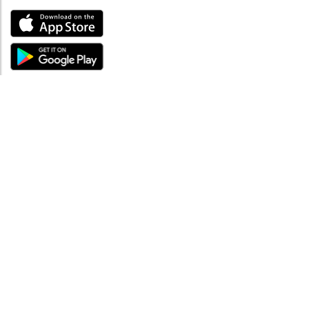
ABOUT
Tutto su MySea
Informazioni legali
NOTE LEGALI
Termini e condizioni
Informativa sulla privacy
SUPPORTO
Contattaci
Codice di condotta