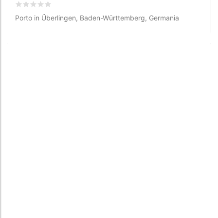
Valutato
0
/5 basata su
0
recensioni dei clienti
Porto in Überlingen, Baden-Württemberg, Germania