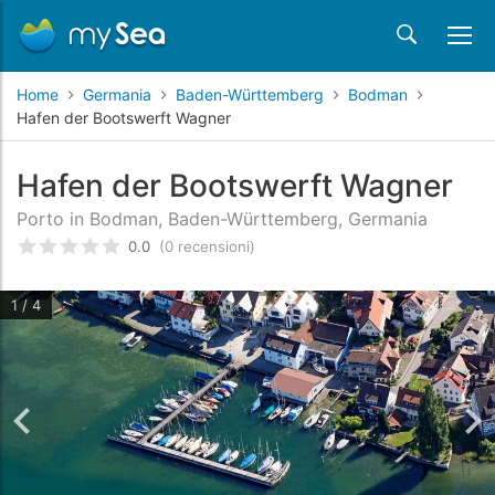
Home
Germania
Baden-Württemberg
Bodman
Hafen der Bootswerft Wagner
Hafen der Bootswerft Wagner
Porto in Bodman, Baden-Württemberg, Germania
0.0
(0 recensioni)
Valutato
0
/5 basata su
recensioni dei clienti
1 / 4