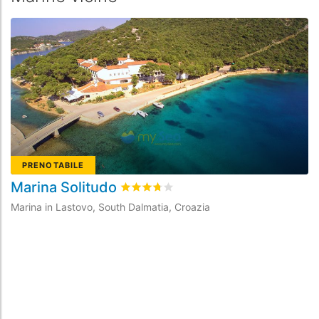
PRENOTABILE
Marina Solitudo
Valutato
3.7
/5 basata su
8
recensioni d
Marina in Lastovo, South Dalmatia, Croazia