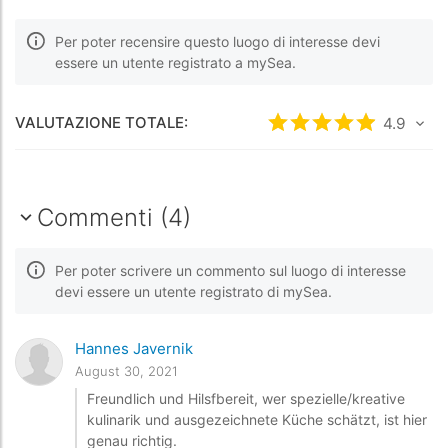
Per poter recensire questo luogo di interesse devi
essere un utente registrato a mySea.
VALUTAZIONE TOTALE:
Valutato
4.9
4.9
/5 ba
Commenti (4)
Per poter scrivere un commento sul luogo di interesse
devi essere un utente registrato di mySea.
Hannes Javernik
August 30, 2021
Freundlich und Hilsfbereit, wer spezielle/kreative
kulinarik und ausgezeichnete Küche schätzt, ist hier
genau richtig.