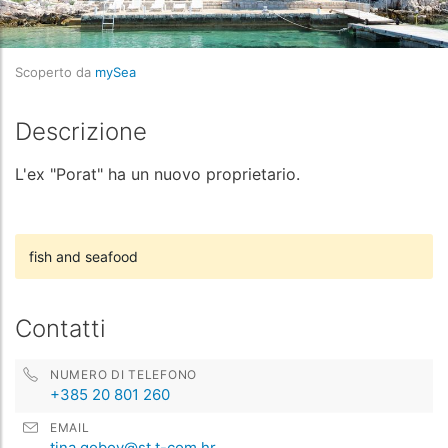
Scoperto da
mySea
Descrizione
L'ex "Porat" ha un nuovo proprietario.
fish and seafood
Contatti
NUMERO DI TELEFONO
+385 20 801 260
EMAIL
tina.gobov@st.t-com.hr