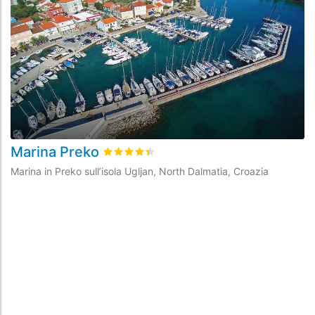
Marina Preko
O
Valutato
4.4
/5 basata su
6
recensioni dei 
Marina in Preko sull’isola Ugljan, North Dalmatia, Croazia
Ma