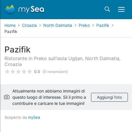
Home
Croazia
North Dalmatia
Preko
Pazifik
Pazifik
Pazifik
Ristorante in Preko sull’isola Ugljan, North Dalmatia,
Croazia
0.0
(0 recensioni)
Valutato
0
/5 basata su
recensioni dei clienti
Attualmente non abbiamo immagini di
questo luogo di interesse. Sii il primo a
Aggiungi foto
contribuire e caricare le tue immagini!
Scoperto da
mySea