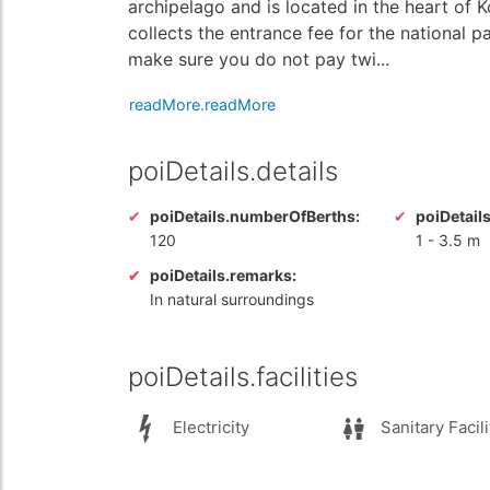
archipelago and is located in the heart of 
collects the entrance fee for the national 
make sure you do not pay twi...
readMore.readMore
poiDetails.details
poiDetails.numberOfBerths:
poiDetail
120
1
-
3.5 m
poiDetails.remarks:
In natural surroundings
poiDetails.facilities
Electricity
Sanitary Facili