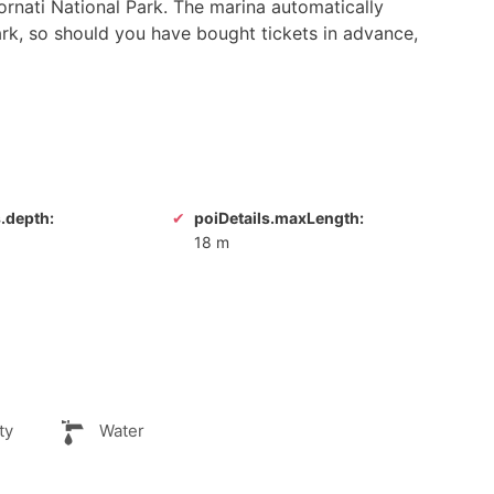
Kornati National Park. The marina automatically
park, so should you have bought tickets in advance,
s.depth:
poiDetails.maxLength:
18 m
ty
Water