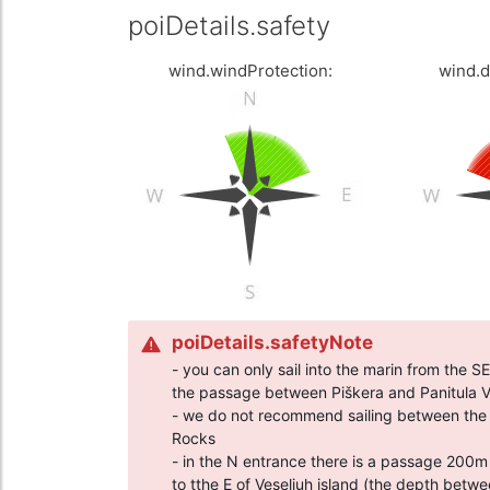
poiDetails.safety
wind.windProtection:
wind.
poiDetails.safetyNote
- you can only sail into the marin from the S
the passage between Piškera and Panitula Ve
- we do not recommend sailing between the i
Rocks
- in the N entrance there is a passage 200
to tthe E of Veseljuh island (the depth betwe