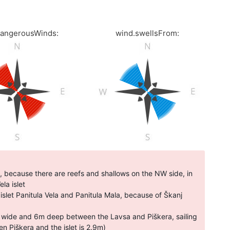
dangerousWinds:
wind.swellsFrom:
E, because there are reefs and shallows on the NW side, in
la islet
slet Panitula Vela and Panitula Mala, because of Škanj
m wide and 6m deep between the Lavsa and Piškera, sailing
en Piškera and the islet is 2.9m)