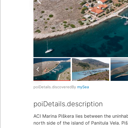
poiDetails.discoveredBy
mySea
poiDetails.description
ACI Marina Piškera lies between the uninhab
north side of the island of Panitula Vela. Piš