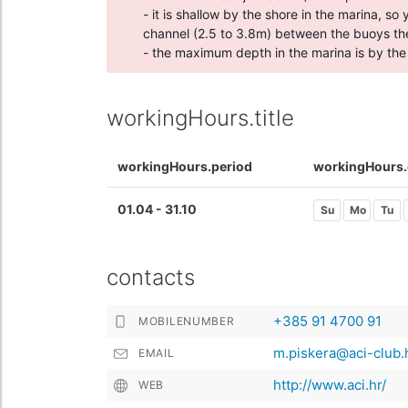
- it is shallow by the shore in the marina, 
channel (2.5 to 3.8m) between the buoys t
- the maximum depth in the marina is by th
workingHours.title
workingHours.period
workingHours.
01.04 - 31.10
Su
Mo
Tu
contacts
+385 91 4700 91
MOBILENUMBER
m.piskera@aci-club.
EMAIL
http://www.aci.hr/
WEB