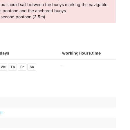
so you should sail between the buoys marking the navigable
he pontoon and the anchored buoys
e second pontoon (3.5m)
days
workingHours.time
-
We
Th
Fr
Sa
hr