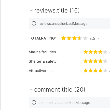
reviews.title (16)
reviews.unauthorizedMessage
TOTALRATING:
rating.rated
3.5
3.5
/5 
Marina facilities
rating.rate
Shelter & safety
rating.rate
Attractiveness
rating.rate
comment.title (20)
comment.unauthorizedMessage