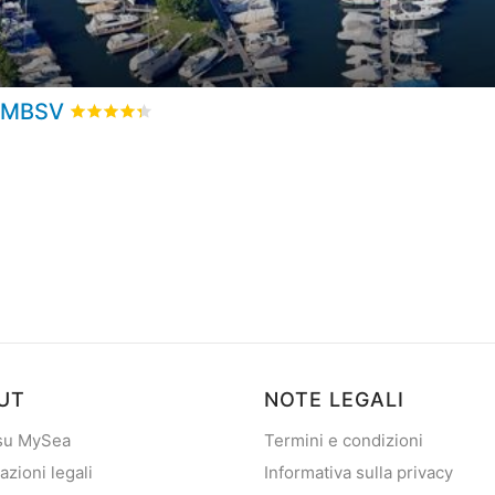
e MBSV
Valutato
4.3
/5 basata su
1
recensioni dei clienti
UT
NOTE LEGALI
 su MySea
Termini e condizioni
azioni legali
Informativa sulla privacy