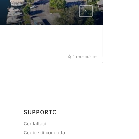
Hafen HZ
Porto in Fußach
1 recensione
SUPPORTO
Contattaci
Codice di condotta