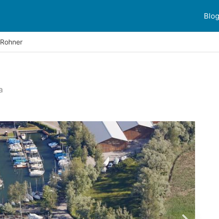
Blo
 Rohner
a
ioni dei clienti