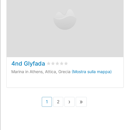
4nd Glyfada
Valutato
0
/5 basata su
0
recensioni dei 
Marina in Athens, Attica, Grecia
(Mostra sulla mappa)
›
»
1
2