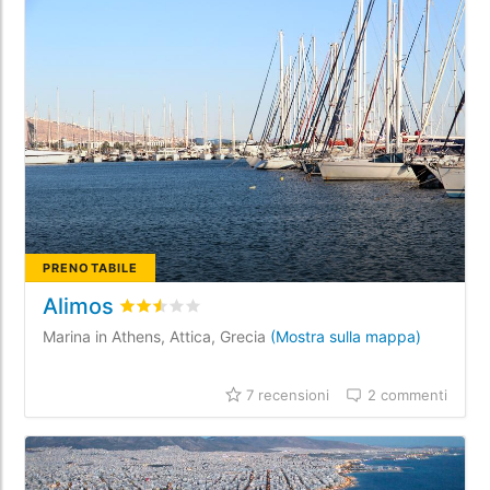
PRENOTABILE
Alimos
Valutato
2.5
/5 basata su
7
recensioni dei client
Marina in Athens, Attica, Grecia
(Mostra sulla mappa)
7 recensioni
2 commenti