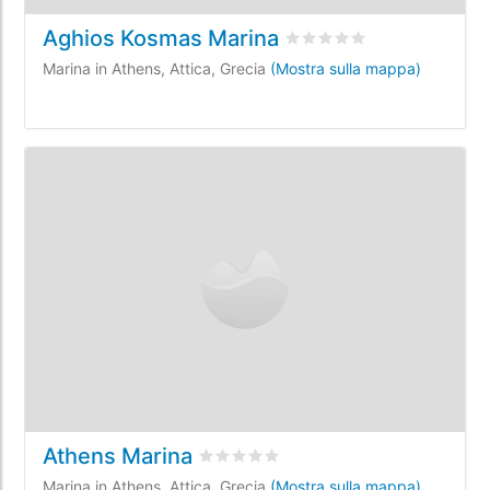
Aghios Kosmas Marina
Valutato
0
/5 basata su
0
r
Marina in Athens, Attica, Grecia
(Mostra sulla mappa)
Athens Marina
Valutato
0
/5 basata su
0
recensioni d
Marina in Athens, Attica, Grecia
(Mostra sulla mappa)