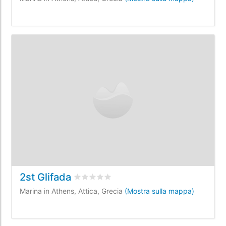
2st Glifada
Valutato
0
/5 basata su
0
recensioni dei cl
Marina in Athens, Attica, Grecia
(Mostra sulla mappa)