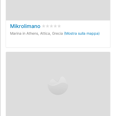
Mikrolimano
Valutato
0
/5 basata su
0
recensioni dei 
Marina in Athens, Attica, Grecia
(Mostra sulla mappa)