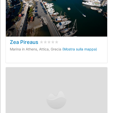
Zea Pireaus
Valutato
0
/5 basata su
0
recensioni dei 
Marina in Athens, Attica, Grecia
(Mostra sulla mappa)