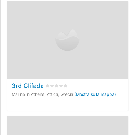
3rd Glifada
Valutato
0
/5 basata su
0
recensioni dei c
Marina in Athens, Attica, Grecia
(Mostra sulla mappa)