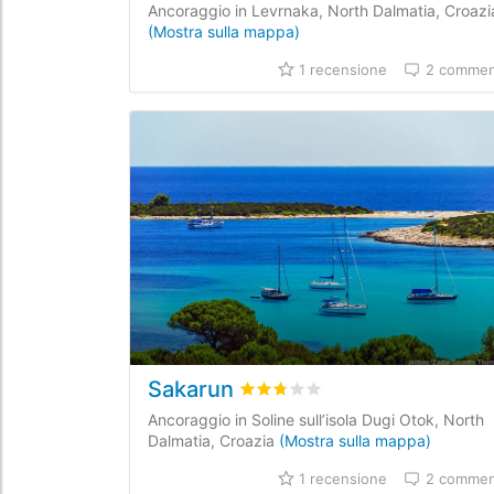
Ancoraggio in Levrnaka, North Dalmatia, Croazi
(Mostra sulla mappa)
1 recensione
2 commen
Sakarun
Valutato
2.7
/5 basata su
1
recen
Ancoraggio in Soline sull’isola Dugi Otok, North
Dalmatia, Croazia
(Mostra sulla mappa)
1 recensione
2 commen