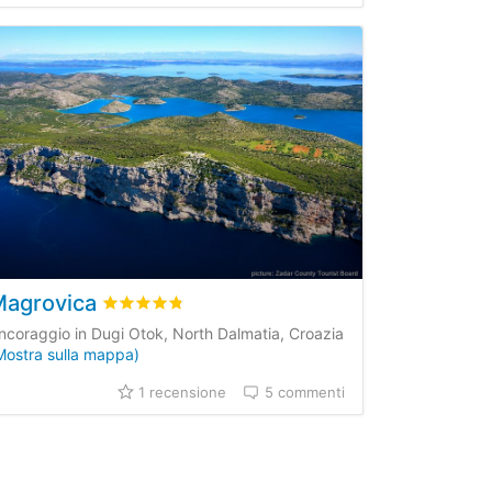
Magrovica
dei clienti
Valutato
4.8
/5 basata su
1
recensioni dei clienti
ncoraggio in Dugi Otok, North Dalmatia, Croazia
Mostra sulla mappa)
1 recensione
5 commenti