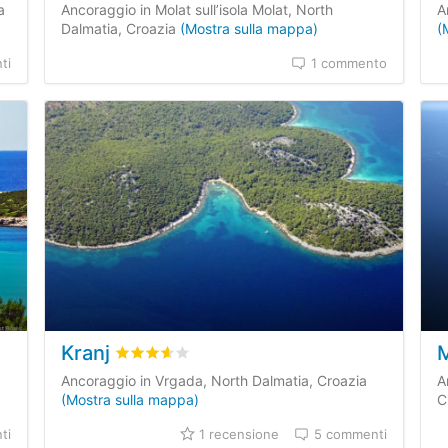
a
Ancoraggio in Molat sull’isola Molat, North
A
Dalmatia, Croazia
(Mostra sulla mappa)
(
ti
1 commento
Kranj
M
sioni dei clienti
Valutato
3.6
/5 basata su
1
recensioni dei clien
Ancoraggio in Vrgada, North Dalmatia, Croazia
A
(Mostra sulla mappa)
C
ti
1 recensione
5 commenti