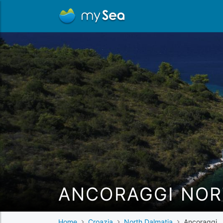
ANCORAGGI NOR
Home
Croazia
North Dalmatia
Ancoraggi