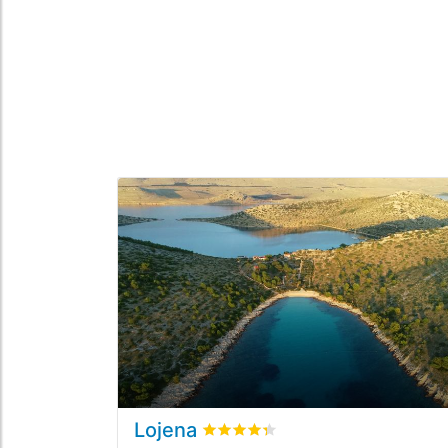
Lojena
Valutato
4.3
/5 basata su
1
recensi