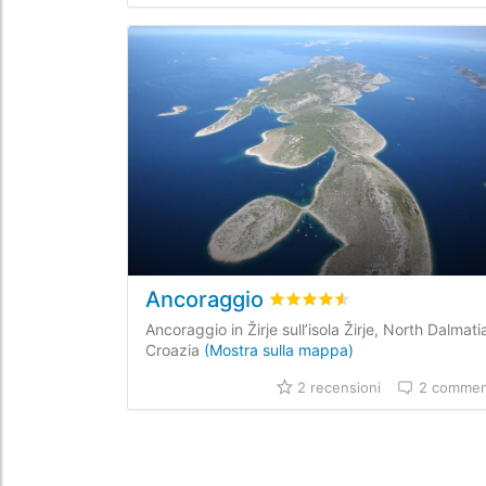
Ancoraggio
Valutato
4.5
/5 basata su
2
r
Ancoraggio in Žirje sull’isola Žirje, North Dalmati
Croazia
(Mostra sulla mappa)
2 recensioni
2 commen