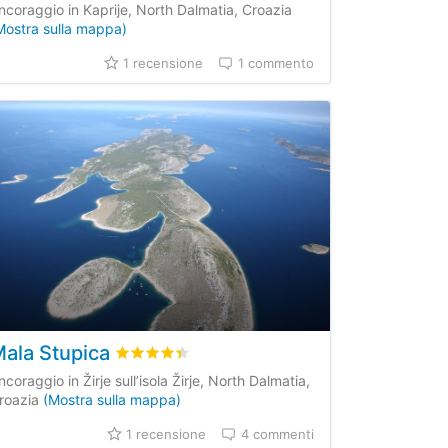
ncoraggio in Kaprije, North Dalmatia, Croazia
Mostra sulla mappa)
1 recensione
1 commento
ala Stupica
ti
Valutato
4.4
/5 basata su
1
recensioni dei clien
ncoraggio in Žirje sull’isola Žirje, North Dalmatia,
roazia
(Mostra sulla mappa)
1 recensione
4 commenti