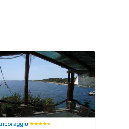
Ancoraggio
i clienti
Valutato
4.5
/5 basata su
1
recensioni dei clienti