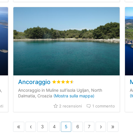
Ancoraggio
ecensioni dei clienti
Valutato
4.5
/5 basata su
2
recensioni 
a,
Ancoraggio in Muline sull’isola Ugljan, North
A
Dalmatia, Croazia
(Mostra sulla mappa)
(
ti
2 recensioni
1 commento
«
‹
›
»
3
4
5
6
7