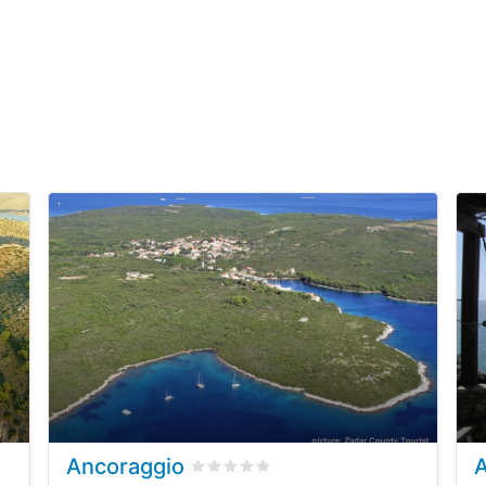
Ancoraggio
oni dei clienti
Valutato
0
/5 basata su
0
recensioni de