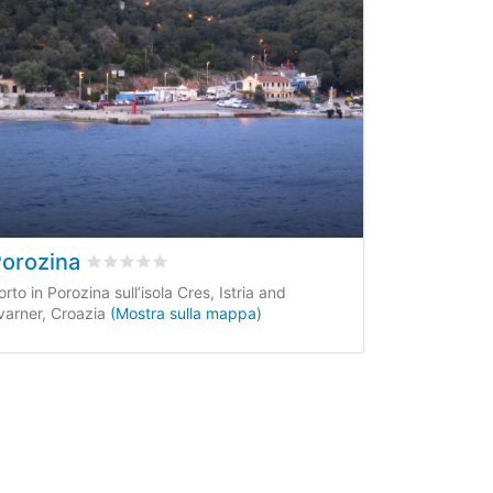
orozina
clienti
Valutato
0
/5 basata su
0
recensioni dei clienti
orto in Porozina sull’isola Cres, Istria and
varner, Croazia
(Mostra sulla mappa)