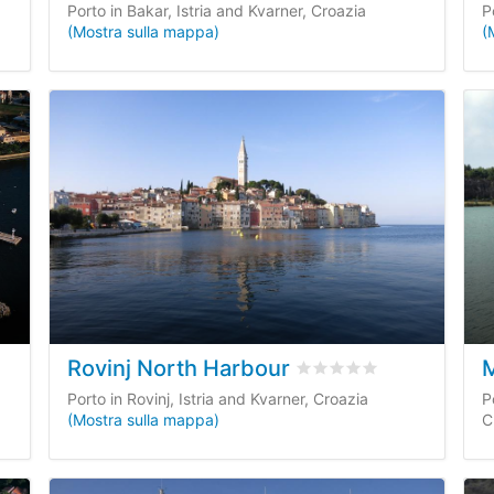
Porto in Bakar, Istria and Kvarner, Croazia
P
(Mostra sulla mappa)
(
Rovinj North Harbour
ni dei clienti
Valutato
0
/5 basata su
Porto in Rovinj, Istria and Kvarner, Croazia
P
(Mostra sulla mappa)
C