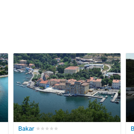
Bakar
B
ensioni dei clienti
Valutato
0
/5 basata su
0
recensioni dei clien