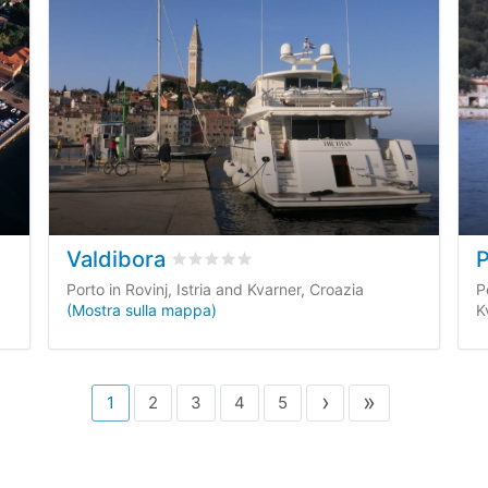
Valdibora
P
ensioni dei clienti
Valutato
0
/5 basata su
0
recensioni dei 
Porto in Rovinj, Istria and Kvarner, Croazia
P
(Mostra sulla mappa)
K
›
»
1
2
3
4
5