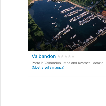
Valbandon
Valutato
0
/5 basata su
0
rec
Porto in Valbandon, Istria and Kvarner, Croazia
(Mostra sulla mappa)