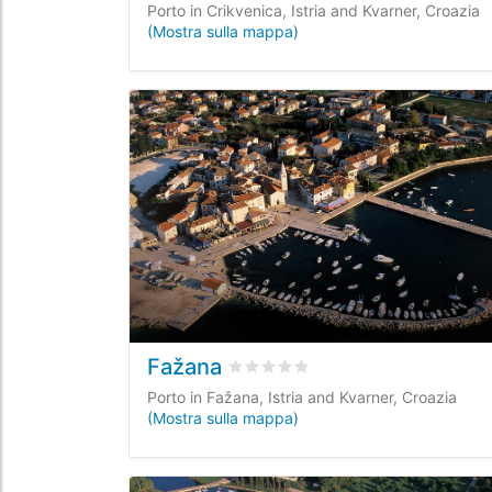
Porto in Crikvenica, Istria and Kvarner, Croazia
(Mostra sulla mappa)
Fažana
Valutato
0
/5 basata su
0
recensio
Porto in Fažana, Istria and Kvarner, Croazia
(Mostra sulla mappa)