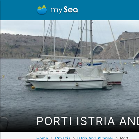
PORTI ISTRIA A
Home
Croazia
Istria And Kvarner
Porti