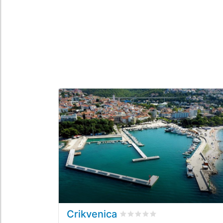
Crikvenica
Valutato
0
/5 basata su
0
rec