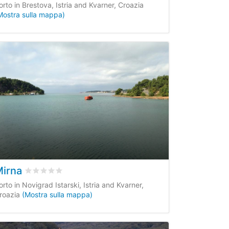
orto in Brestova, Istria and Kvarner, Croazia
Mostra sulla mappa)
Mirna
0
recensioni dei clienti
Valutato
0
/5 basata su
0
recensioni dei clienti
orto in Novigrad Istarski, Istria and Kvarner,
roazia
(Mostra sulla mappa)