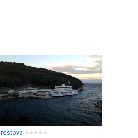
restova
ti
Valutato
0
/5 basata su
0
recensioni dei clienti