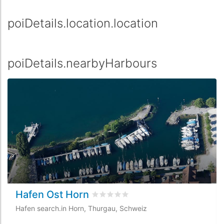
poiDetails.location.location
poiDetails.nearbyHarbours
Hafen Ost Horn
rating.rated
0
/5 rating.basedOn
0
ra
Hafen search.in Horn, Thurgau, Schweiz