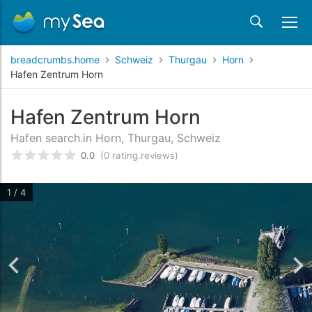
breadcrumbs.home
Schweiz
Thurgau
Horn
Hafen Zentrum Horn
Hafen Zentrum Horn
Hafen search.in Horn, Thurgau, Schweiz
0.0
(0 rating.reviews)
rating.rated
0
/5 rating.basedOn
rating.custome
1 / 4