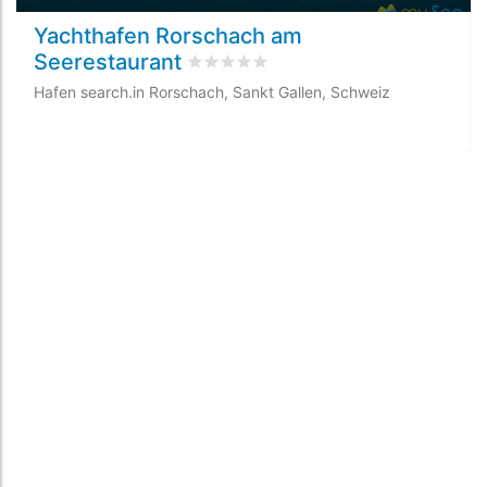
Yachthafen Rorschach am
Seerestaurant
rating.rated
0
/5 rating.basedOn
0
rat
Hafen search.in Rorschach, Sankt Gallen, Schweiz