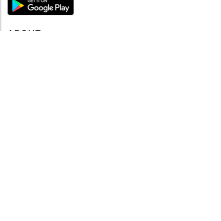
ABOUT
About mySea
Impressum
LEGAL NOTES
Terms and Conditions
Privacy Policy
SUPPORT
Contact us
Code of Conduct
FAQ