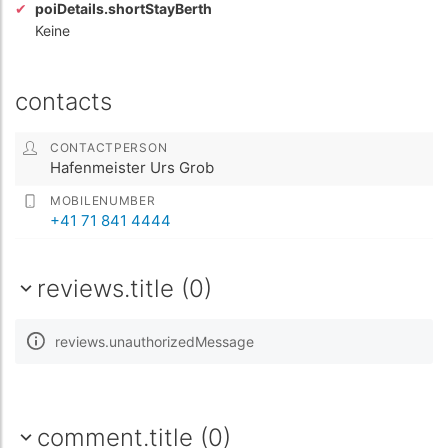
poiDetails.shortStayBerth
Keine
contacts
CONTACTPERSON
Hafenmeister Urs Grob
MOBILENUMBER
+41 71 841 4444
reviews.title (0)
reviews.unauthorizedMessage
comment.title (0)