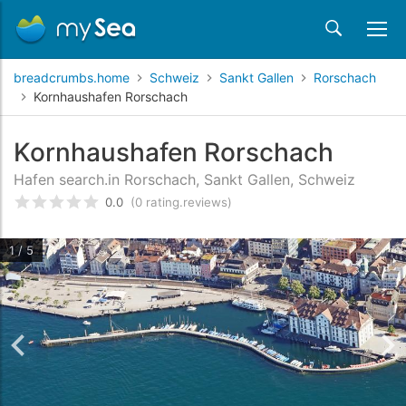
breadcrumbs.home
Schweiz
Sankt Gallen
Rorschach
Kornhaushafen Rorschach
Kornhaushafen Rorschach
Hafen search.in Rorschach, Sankt Gallen, Schweiz
0.0
(0 rating.reviews)
rating.rated
0
/5 rating.basedOn
rating.custome
1 / 5