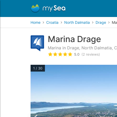
Home
Croatia
North Dalmatia
Drage
Ma
Marina Drage
Marina in Drage, North Dalmatia, C
5.0
(2 reviews)
Rated
5
/5 based on
2
custom
1 / 30