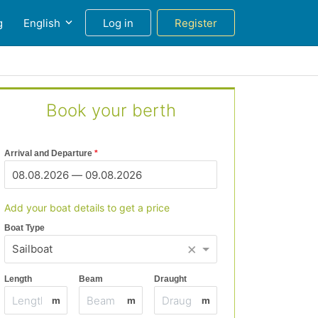
g
English
Log in
Register
Book your berth
Arrival and Departure
Add your boat details to get a price
Boat Type
×
Sailboat
Length
Beam
Draught
m
m
m