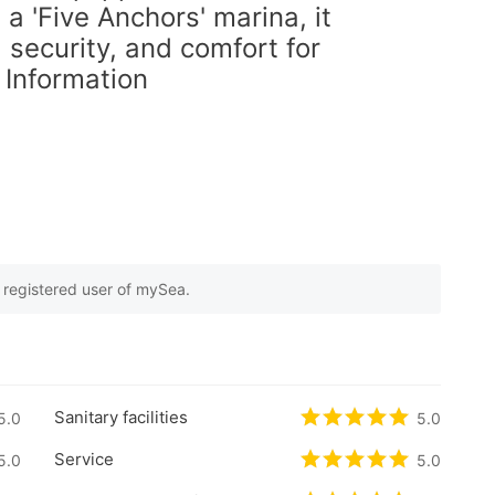
 a 'Five Anchors' marina, it
 security, and comfort for
 Information
e registered user of mySea.
on
2
customer reviews
Sanitary facilities
based on
5.0
0
customer reviews
Rated
5
/5 based 
5.0
Service
based on
5.0
0
customer reviews
Rated
5
/5 based 
5.0