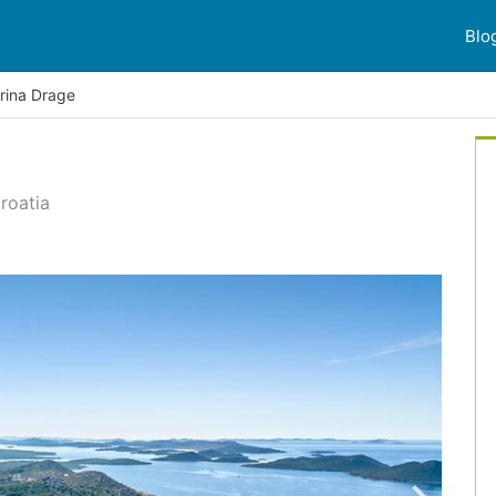
Blo
rina Drage
roatia
er reviews