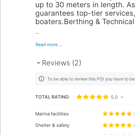
up to 30 meters in length. As
guarantees top-tier services,
boaters.Berthing & Technical
...
Read more ...
Reviews (2)
To be able to review this POI you have to b
TOTAL RATING:
Rated
5
/5 based 
5.0
Marina facilities
Rated
5
/5 
Shelter & safety
Rated
5
/5 