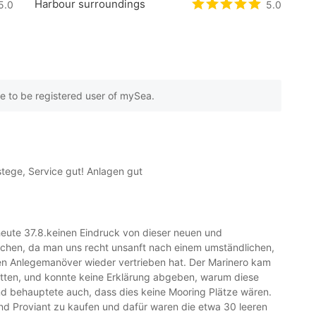
Harbour surroundings
based on
5.0
0
customer reviews
Rated
5
/5 based 
5.0
e to be registered user of mySea.
stege, Service gut! Anlagen gut
heute 37.8.keinen Eindruck von dieser neuen und
achen, da man uns recht unsanft nach einem umständlichen,
 Anlegemanöver wieder vertrieben hat. Der Marinero kam
atten, und konnte keine Erklärung abgeben, warum diese
nd behauptete auch, dass dies keine Mooring Plätze wären.
 und Proviant zu kaufen und dafür waren die etwa 30 leeren