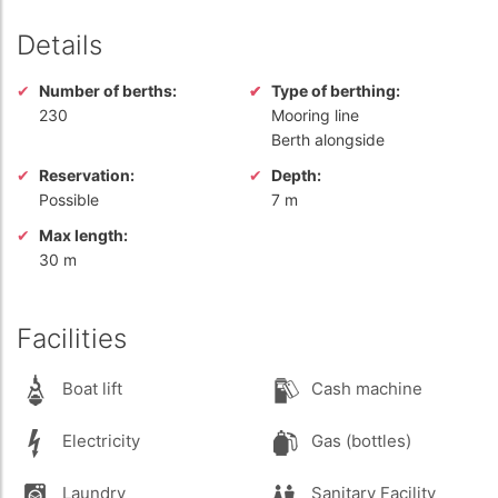
Details
Number of berths:
Type of berthing:
230
Mooring line
Berth alongside
Reservation:
Depth:
Possible
7 m
Max length:
30 m
Facilities
Boat lift
Cash machine
Electricity
Gas (bottles)
Laundry
Sanitary Facility