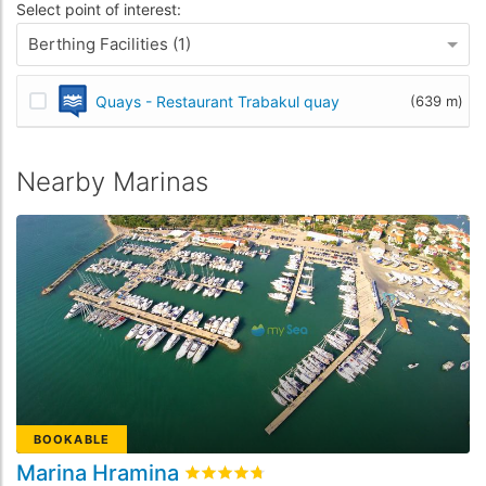
Select point of interest:
Berthing Facilities (1)
Quays - Restaurant Trabakul quay
(639 m)
Nearby Marinas
BOOKABLE
Marina Hramina
M
Rated
4.7
/5 based on
17
customer rev