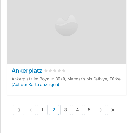
Ankerplatz
bewertet
0
/5 beyogen auf
0
Kundenbewe
Ankerplatz im Boynuz Bükü, Marmaris bis Fethiye, Türkei
(Auf der Karte anzeigen)
«
‹
›
»
1
2
3
4
5