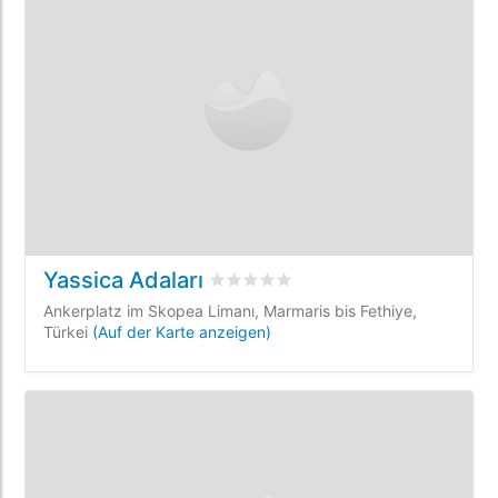
Yassica Adaları
bewertet
0
/5 beyogen auf
0
Kunden
Ankerplatz im Skopea Limanı, Marmaris bis Fethiye,
Türkei
(Auf der Karte anzeigen)