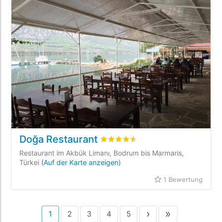
Doğa Restaurant
bewertet
4.5
/5 beyogen auf
1
Kun
Restaurant im Akbük Limanı, Bodrum bis Marmaris,
Türkei
(Auf der Karte anzeigen)
1 Bewertung
›
»
1
2
3
4
5