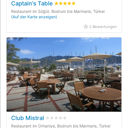
Captain's Table
bewertet
5
/5 beyogen auf
2
Kunden
Restaurant im Söğüt, Bodrum bis Marmaris, Türkei
(Auf der Karte anzeigen)
2 Bewertungen
Club Mistral
bewertet
0
/5 beyogen auf
0
Kundenbew
Restaurant im Orhaniye, Bodrum bis Marmaris, Türkei