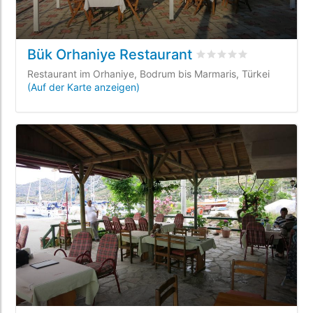
Bük Orhaniye Restaurant
bewertet
0
/5 beyogen
Restaurant im Orhaniye, Bodrum bis Marmaris, Türkei
(Auf der Karte anzeigen)