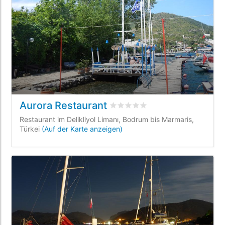
Aurora Restaurant
bewertet
0
/5 beyogen auf
0
Ku
Restaurant im Delikliyol Limanı, Bodrum bis Marmaris,
Türkei
(Auf der Karte anzeigen)