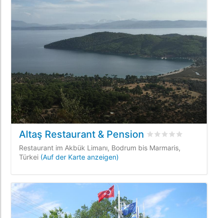
Altaş Restaurant & Pension
bewertet
0
/5 beyog
Restaurant im Akbük Limanı, Bodrum bis Marmaris,
Türkei
(Auf der Karte anzeigen)