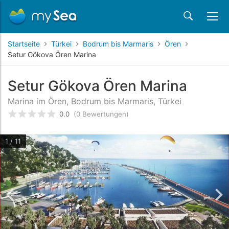
Startseite
Türkei
Bodrum bis Marmaris
Ören
Setur Gökova Ören Marina
Setur Gökova Ören Marina
Marina im Ören, Bodrum bis Marmaris, Türkei
0.0
(0 Bewertungen)
bewertet
0
/5 beyogen auf
Kundenbewertungen
1 / 11