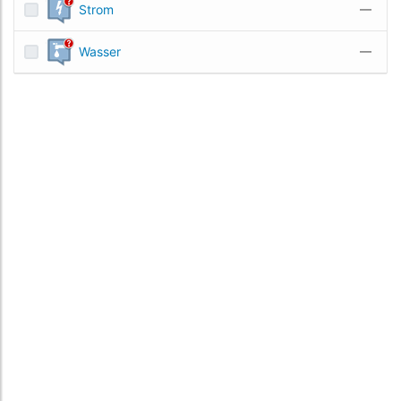
Strom
—
Wasser
—