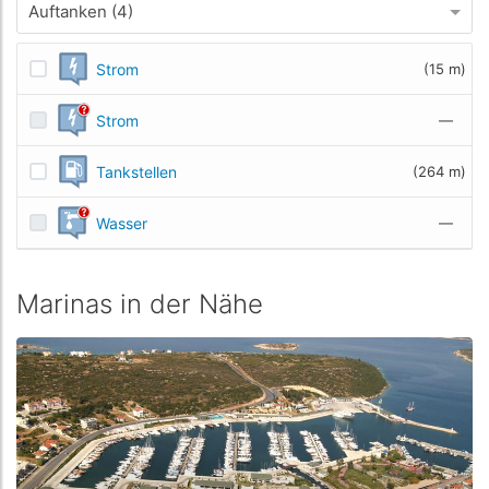
Auftanken (4)
Strom
(15 m)
Strom
—
Tankstellen
(264 m)
Wasser
—
Marinas in der Nähe