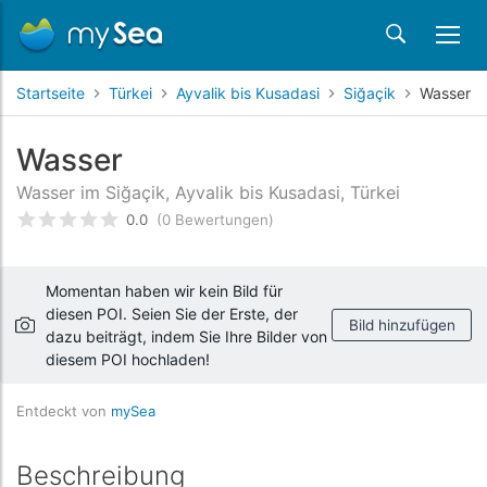
Startseite
Türkei
Ayvalik bis Kusadasi
Siğaçik
Wasser
Wasser
Wasser im Siğaçik, Ayvalik bis Kusadasi, Türkei
0.0
(0 Bewertungen)
bewertet
0
/5 beyogen auf
Kundenbewertungen
Momentan haben wir kein Bild für
diesen POI. Seien Sie der Erste, der
Bild hinzufügen
dazu beiträgt, indem Sie Ihre Bilder von
diesem POI hochladen!
Entdeckt von
mySea
Beschreibung