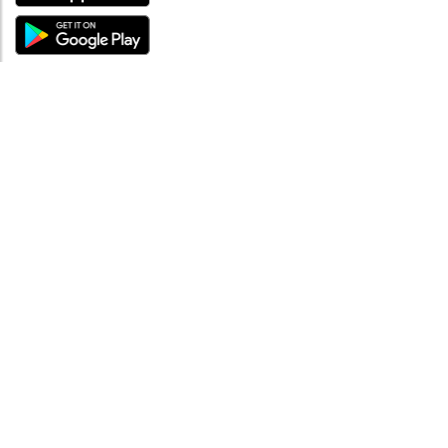
ÜBER UNS
Über mySea
Impressum
IMPRESSUM
Nutzungsbedingungen
Datenschutzbestimmungen
HILFE
Kontaktiere uns
Verhaltenskodex
FAQ